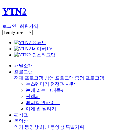
YTN2
로그인
|
회원가입
채널소개
프로그램
전체 프로그램
방영 프로그램
종영 프로그램
뉴스멘터리 전쟁과 사람
눈에 띄는 그녀들9
찐캠퍼
메디컬 인사이트
이게 웬 날리지
편성표
동영상
인기 동영상
최신 동영상
특별기획