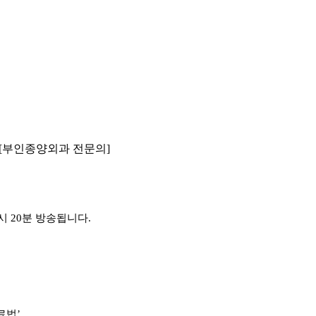
 [부인종양외과 전문의]
시
20
분 방송됩니다
.
료법
’