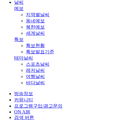
날씨
예보
지역별날씨
동네예보
북한예보
세계날씨
특보
특보현황
특보발표기준
테마날씨
스포츠날씨
레저날씨
여행날씨
바다날씨
방송정보
커뮤니티
프로그램구입/광고문의
ON AIR
검색 버튼