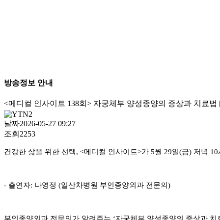
방송정보 안내
<메디컬 인사이트 138회> 자궁체부 양성종양의 증상과 치료법
날짜
2026-05-27 09:27
조회
2253
건강한 삶을 위한 선택
, <
메디컬 인사이트
>
가
5
월
29
일
(
금
)
저녁
10
-
출연자
:
나영정
(
일산차병원 부인종양외과 전문의
)
부인종양외과 전문의가 알려주는
‘
자궁체부 양성종양의 증상과 치