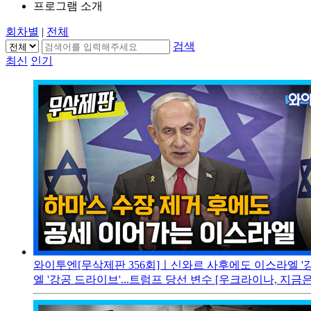
프로그램 소개
회차별
|
전체
검색
최신
인기
와이투엔[무삭제판 356회]ㅣ신와르 사후에도 이스라엘 '강
엘 '강공 드라이브'...트럼프 당선 변수 [우크라이나, 지금은