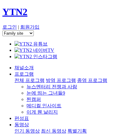
YTN2
로그인
|
회원가입
채널소개
프로그램
전체 프로그램
방영 프로그램
종영 프로그램
뉴스멘터리 전쟁과 사람
눈에 띄는 그녀들9
찐캠퍼
메디컬 인사이트
이게 웬 날리지
편성표
동영상
인기 동영상
최신 동영상
특별기획