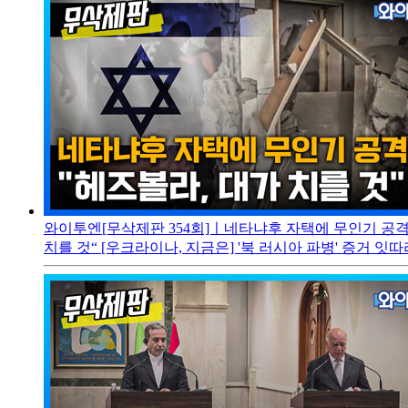
와이투엔[무삭제판 354회]ㅣ네타냐후 자택에 무인기 공격..
치를 것“ [우크라이나, 지금은] '북 러시아 파병' 증거 잇따