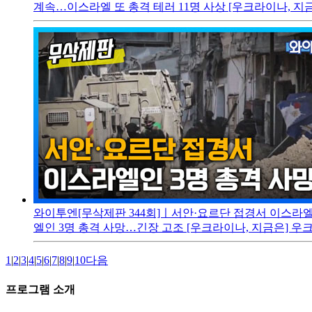
계속…이스라엘 또 총격 테러 11명 사상 [우크라이나, 지금은
와이투엔[무삭제판 344회]ㅣ서안·요르단 접경서 이스라엘인
엘인 3명 총격 사망…긴장 고조 [우크라이나, 지금은] 우크라,
1
|
2
|
3
|
4
|
5
|
6
|
7
|
8
|
9
|
10
다음
프로그램 소개