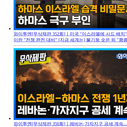
와이투엔[무삭제판 352회]ㅣ미국 "이스라엘에 사드 배치".
이란 "전쟁 완전 대비" [지금 세계는] 불기둥 솟은 뒤 "쾅
와이투엔[무삭제판 350회]ㅣ레바논·가자지구 공세 계속...