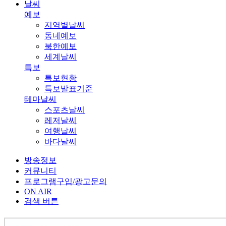
날씨
예보
지역별날씨
동네예보
북한예보
세계날씨
특보
특보현황
특보발표기준
테마날씨
스포츠날씨
레저날씨
여행날씨
바다날씨
방송정보
커뮤니티
프로그램구입/광고문의
ON AIR
검색 버튼