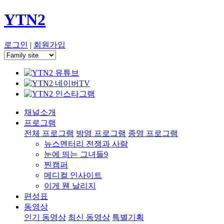
YTN2
로그인
|
회원가입
채널소개
프로그램
전체 프로그램
방영 프로그램
종영 프로그램
뉴스멘터리 전쟁과 사람
눈에 띄는 그녀들9
찐캠퍼
메디컬 인사이트
이게 웬 날리지
편성표
동영상
인기 동영상
최신 동영상
특별기획