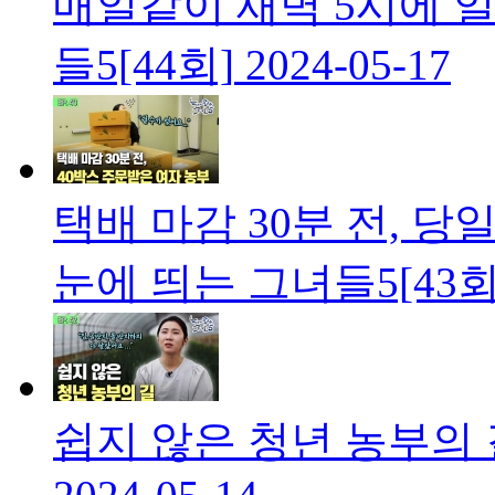
매일같이 새벽 5시에 
들5[44회]
2024-05-17
택배 마감 30분 전, 당
눈에 띄는 그녀들5[43회
쉽지 않은 청년 농부의 