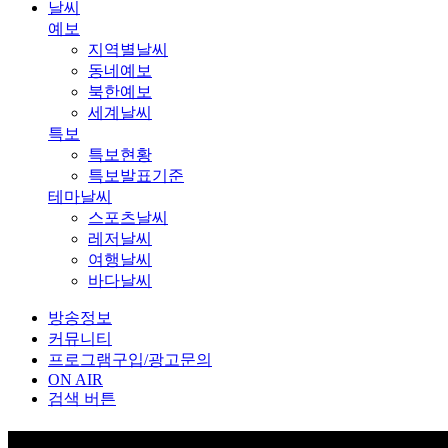
날씨
예보
지역별날씨
동네예보
북한예보
세계날씨
특보
특보현황
특보발표기준
테마날씨
스포츠날씨
레저날씨
여행날씨
바다날씨
방송정보
커뮤니티
프로그램구입/광고문의
ON AIR
검색 버튼