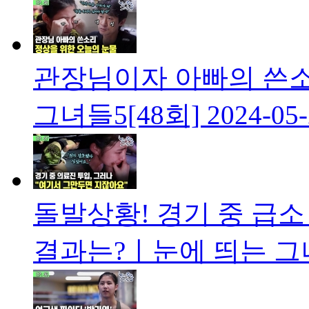
관장님이자 아빠의 쓴
그녀들5[48회]
2024-05
돌발상황! 경기 중 급소
결과는?ㅣ눈에 띄는 그녀