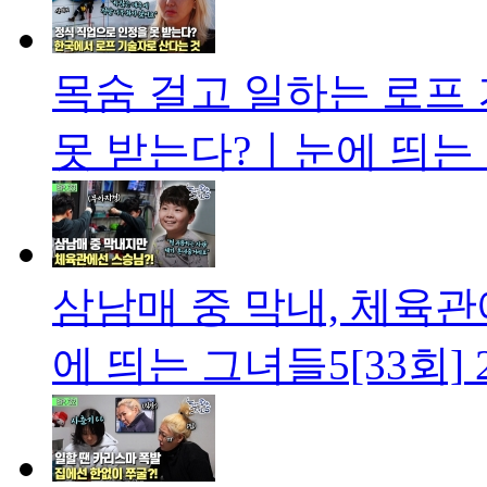
목숨 걸고 일하는 로프
못 받는다?ㅣ눈에 띄는 
삼남매 중 막내, 체육관
에 띄는 그녀들5[33회]