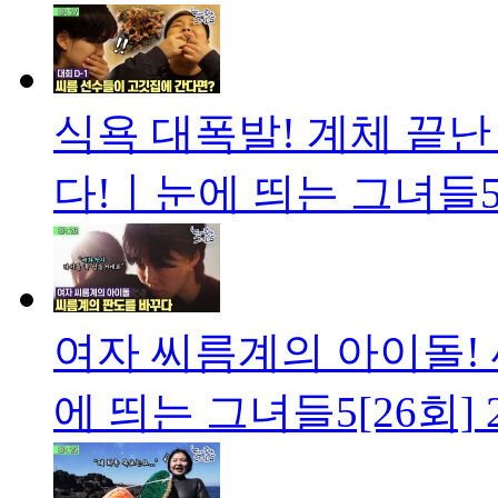
식욕 대폭발! 계체 끝난
다!ㅣ눈에 띄는 그녀들5
여자 씨름계의 아이돌!
에 띄는 그녀들5[26회]