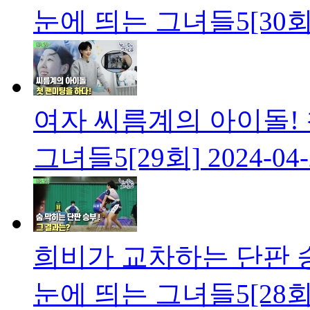
눈에 띄는 그녀들5[30회
여자 씨름계의 아이돌! 
그녀들5[29회]
2024-04
희비가 교차하는 단판 
눈에 띄는 그녀들5[28회