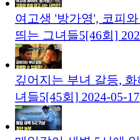
여고생 '방가영', 코피
띄는 그녀들5[46회]
202
깊어지는 부녀 갈등, 화
녀들5[45회]
2024-05-17