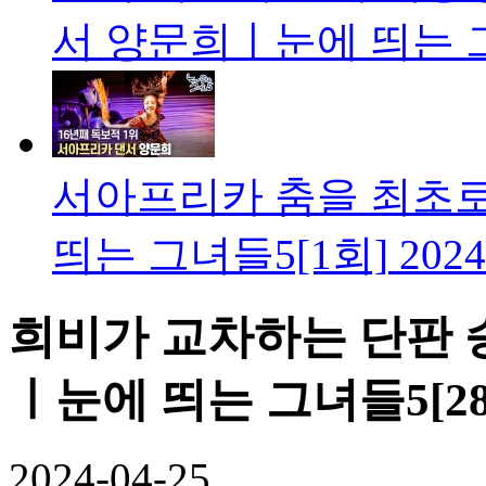
서 양문희ㅣ눈에 띄는 그
서아프리카 춤을 최초로
띄는 그녀들5[1회]
2024
희비가 교차하는 단판 
ㅣ눈에 띄는 그녀들5[2
2024-04-25