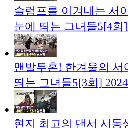
슬럼프를 이겨내는 서
눈에 띄는 그녀들5[4회]
맨발투혼! 한겨울의 서
띄는 그녀들5[3회]
2024
현지 최고의 댄서 시동