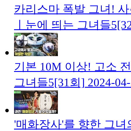
카리스마 폭발 그녀! 사
ㅣ눈에 띄는 그녀들5[32
기본 10M 이상! 고소 
그녀들5[31회]
2024-04
'매화장사'를 향한 그녀