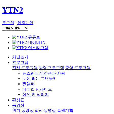
YTN2
로그인
|
회원가입
채널소개
프로그램
전체 프로그램
방영 프로그램
종영 프로그램
뉴스멘터리 전쟁과 사람
눈에 띄는 그녀들9
찐캠퍼
메디컬 인사이트
이게 웬 날리지
편성표
동영상
인기 동영상
최신 동영상
특별기획