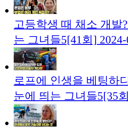
고등학생 때 채소 개발?!
는 그녀들5[41회]
2024-
로프에 인생을 베팅하다!
눈에 띄는 그녀들5[35회