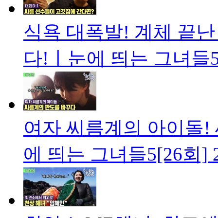
식욕 대폭발! 계체 끝난
다!ㅣ눈에 띄는 그녀들5
여자 씨름계의 아이돌!
에 띄는 그녀들5[26회]