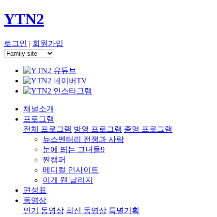
YTN2
로그인
|
회원가입
채널소개
프로그램
전체 프로그램
방영 프로그램
종영 프로그램
뉴스멘터리 전쟁과 사람
눈에 띄는 그녀들9
찐캠퍼
메디컬 인사이트
이게 웬 날리지
편성표
동영상
인기 동영상
최신 동영상
특별기획