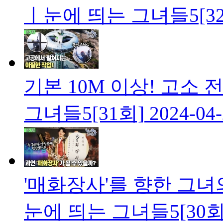
ㅣ눈에 띄는 그녀들5[32
기본 10M 이상! 고소 
그녀들5[31회]
2024-04
'매화장사'를 향한 그녀
눈에 띄는 그녀들5[30회