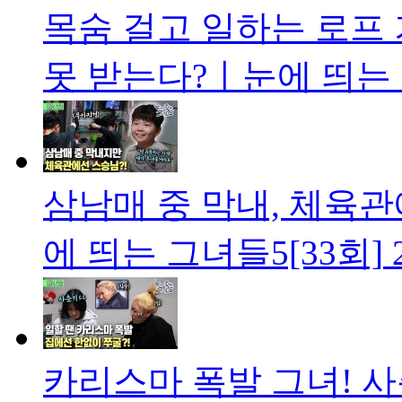
목숨 걸고 일하는 로프
못 받는다?ㅣ눈에 띄는 
삼남매 중 막내, 체육관
에 띄는 그녀들5[33회]
카리스마 폭발 그녀! 사