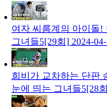
여자 씨름계의 아이돌! 
그녀들5[29회]
2024-04
희비가 교차하는 단판 
눈에 띄는 그녀들5[28회