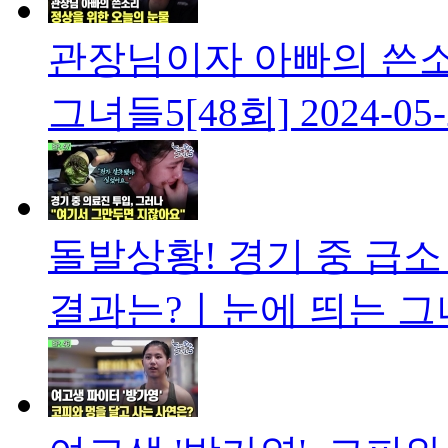
관장님이자 아빠의 쓴
그녀들5[48회]
2024-05
돌발상황! 경기 중 급소
결과는?ㅣ눈에 띄는 그녀