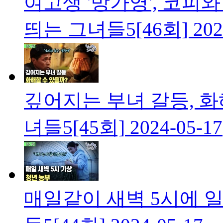
여고생 '방가영', 코피
띄는 그녀들5[46회]
202
깊어지는 부녀 갈등, 화
녀들5[45회]
2024-05-17
매일같이 새벽 5시에 