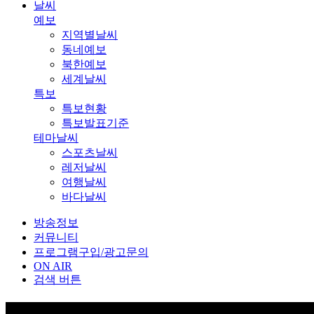
날씨
예보
지역별날씨
동네예보
북한예보
세계날씨
특보
특보현황
특보발표기준
테마날씨
스포츠날씨
레저날씨
여행날씨
바다날씨
방송정보
커뮤니티
프로그램구입/광고문의
ON AIR
검색 버튼