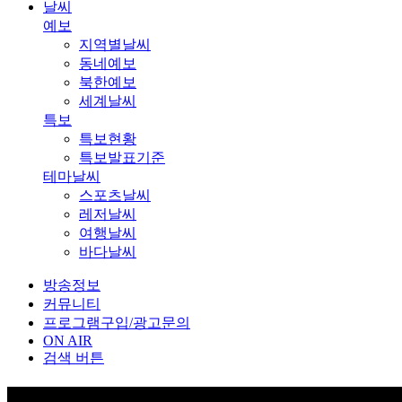
날씨
예보
지역별날씨
동네예보
북한예보
세계날씨
특보
특보현황
특보발표기준
테마날씨
스포츠날씨
레저날씨
여행날씨
바다날씨
방송정보
커뮤니티
프로그램구입/광고문의
ON AIR
검색 버튼