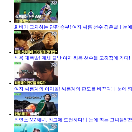
희비가 교차하는 단판 승부! 여자 씨름 선수 김은별ㅣ눈에 
식욕 대폭발! 계체 끝난 여자 씨름 선수들 고깃집에 가다!
여자 씨름계의 아이돌! 씨름계의 판도를 바꾸다!ㅣ눈에 띄는
최연소 MZ해녀, 최고에 도전하다!ㅣ눈에 띄는 그녀들5[25