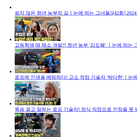
쉽지 않은 청년 농부의 길ㅣ눈에 띄는 그녀들5[42회]
2024
고등학생 때 채소 개발?! 청년 농부 '김도혜' ㅣ눈에 띄는 그
로프에 인생을 베팅하다! 고소 작업 기술자 '박다현'ㅣ눈에 
목숨 걸고 일하는 로프 기술자! 정식 직업으로 인정을 못 