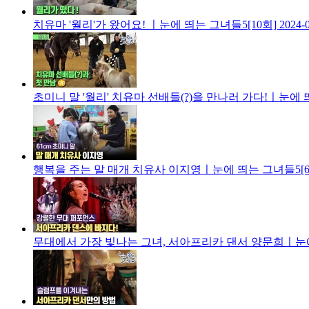
치유마 '월리'가 왔어요! ㅣ눈에 띄는 그녀들5[10회]
2024-
초미니 말 '월리' 치유마 선배들(?)을 만나러 가다!ㅣ눈에 
행복을 주는 말 매개 치유사 이지영ㅣ눈에 띄는 그녀들5[6
무대에서 가장 빛나는 그녀, 서아프리카 댄서 양문희ㅣ눈에