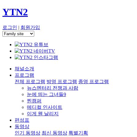
YTN2
로그인
|
회원가입
채널소개
프로그램
전체 프로그램
방영 프로그램
종영 프로그램
뉴스멘터리 전쟁과 사람
눈에 띄는 그녀들9
찐캠퍼
메디컬 인사이트
이게 웬 날리지
편성표
동영상
인기 동영상
최신 동영상
특별기획