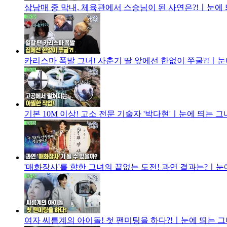
삼남매 중 막내, 체육관에서 스승님이 된 사연은?!ㅣ눈에 띄
카리스마 폭발 그녀! 사춘기 딸 앞에선 한없이 쭈굴?!ㅣ눈에
기본 10M 이상! 고소 전문 기술자 '박다현'ㅣ눈에 띄는 그녀
'매화장사'를 향한 그녀의 끝없는 도전! 과연 결과는?ㅣ눈에
여자 씨름계의 아이돌! 첫 팬미팅을 하다?!ㅣ눈에 띄는 그녀