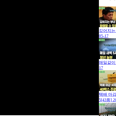
깊어지는 
05-17
매일같이 
17
택배 마감
5[43회]
2