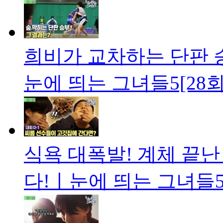
희비가 교차하는 단판 
눈에 띄는 그녀들5[28회
식욕 대폭발! 계체 끝난
다!ㅣ눈에 띄는 그녀들5