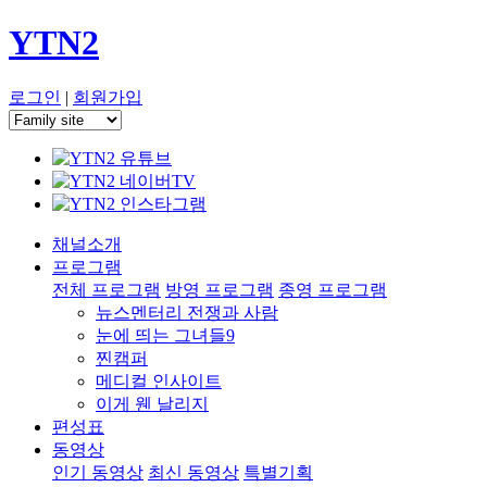
YTN2
로그인
|
회원가입
채널소개
프로그램
전체 프로그램
방영 프로그램
종영 프로그램
뉴스멘터리 전쟁과 사람
눈에 띄는 그녀들9
찐캠퍼
메디컬 인사이트
이게 웬 날리지
편성표
동영상
인기 동영상
최신 동영상
특별기획