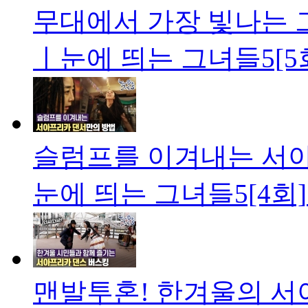
무대에서 가장 빛나는 
ㅣ눈에 띄는 그녀들5[5
슬럼프를 이겨내는 서
눈에 띄는 그녀들5[4회]
맨발투혼! 한겨울의 서