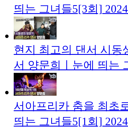
띄는 그녀들5[3회]
2024
현지 최고의 댄서 시동
서 양문희ㅣ눈에 띄는 그
서아프리카 춤을 최초로
띄는 그녀들5[1회]
2024