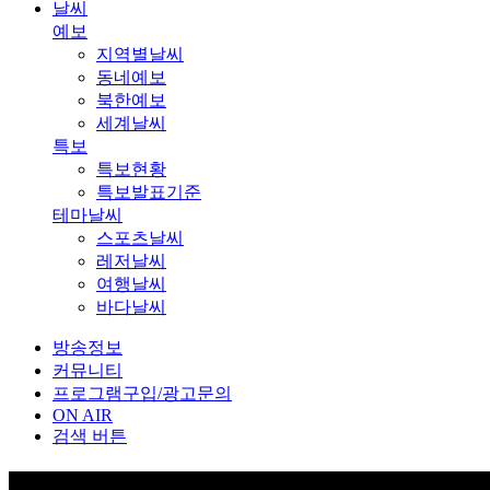
날씨
예보
지역별날씨
동네예보
북한예보
세계날씨
특보
특보현황
특보발표기준
테마날씨
스포츠날씨
레저날씨
여행날씨
바다날씨
방송정보
커뮤니티
프로그램구입/광고문의
ON AIR
검색 버튼