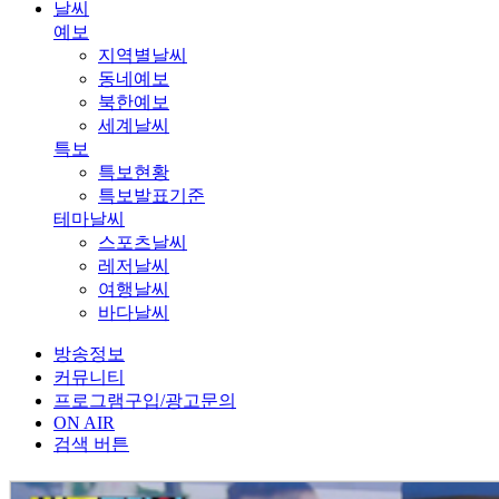
날씨
예보
지역별날씨
동네예보
북한예보
세계날씨
특보
특보현황
특보발표기준
테마날씨
스포츠날씨
레저날씨
여행날씨
바다날씨
방송정보
커뮤니티
프로그램구입/광고문의
ON AIR
검색 버튼