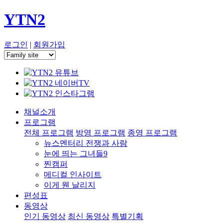
YTN2
로그인
|
회원가입
채널소개
프로그램
전체 프로그램
방영 프로그램
종영 프로그램
뉴스멘터리 전쟁과 사람
눈에 띄는 그녀들9
찐캠퍼
메디컬 인사이트
이게 웬 날리지
편성표
동영상
인기 동영상
최신 동영상
특별기획