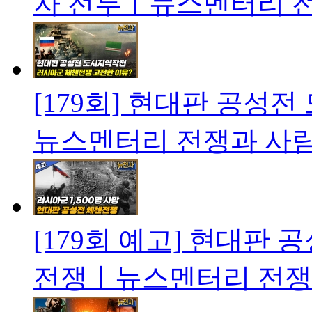
자 전투ㅣ뉴스멘터리 
[179회] 현대판 공성
뉴스멘터리 전쟁과 사
[179회 예고] 현대판 
전쟁ㅣ뉴스멘터리 전쟁