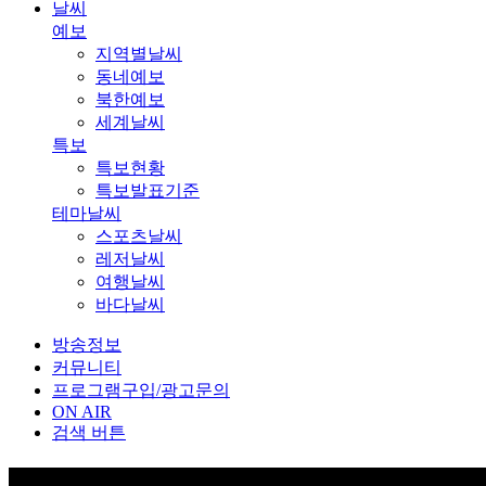
날씨
예보
지역별날씨
동네예보
북한예보
세계날씨
특보
특보현황
특보발표기준
테마날씨
스포츠날씨
레저날씨
여행날씨
바다날씨
방송정보
커뮤니티
프로그램구입/광고문의
ON AIR
검색 버튼