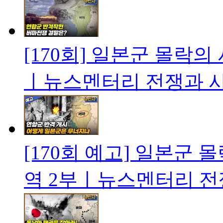
[170회] 일본군 몰락
ㅣ뉴스멘터리 전쟁과 
[170회 예고] 일본군
역 2부ㅣ뉴스멘터리 전