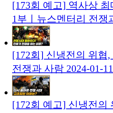
[173회 예고] 역사상 
1부ㅣ뉴스멘터리 전쟁
[172회] 신냉전의 위
전쟁과 사람
2024-01-1
[172회 예고] 신냉전