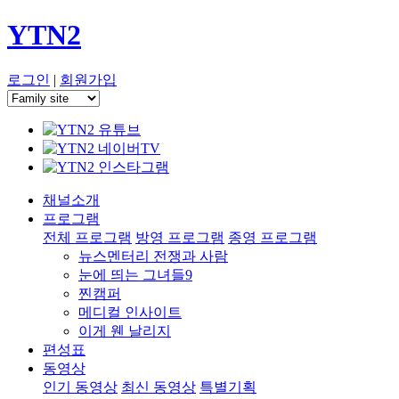
YTN2
로그인
|
회원가입
채널소개
프로그램
전체 프로그램
방영 프로그램
종영 프로그램
뉴스멘터리 전쟁과 사람
눈에 띄는 그녀들9
찐캠퍼
메디컬 인사이트
이게 웬 날리지
편성표
동영상
인기 동영상
최신 동영상
특별기획