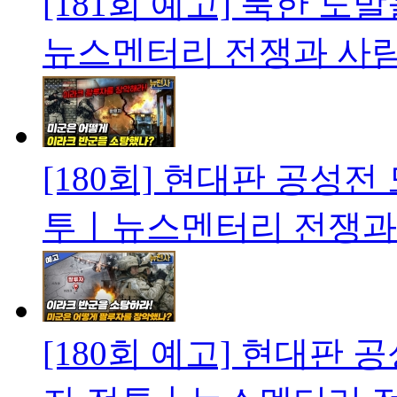
[181회 예고] 북한 
뉴스멘터리 전쟁과 사
[180회] 현대판 공성전
투ㅣ뉴스멘터리 전쟁과
[180회 예고] 현대판 