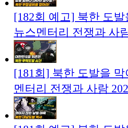
[182회 예고] 북한 
뉴스멘터리 전쟁과 사
[181회] 북한 도발을
멘터리 전쟁과 사람
202