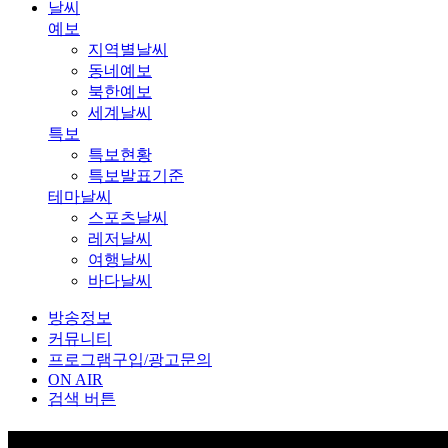
날씨
예보
지역별날씨
동네예보
북한예보
세계날씨
특보
특보현황
특보발표기준
테마날씨
스포츠날씨
레저날씨
여행날씨
바다날씨
방송정보
커뮤니티
프로그램구입/광고문의
ON AIR
검색 버튼