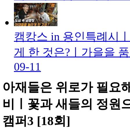
캠캉스 in 용인특례시
게 한 것은?ㅣ가을을 품
09-11
아재들은 위로가 필요해
비ㅣ꽃과 새들의 정원으
캠퍼3 [18회]