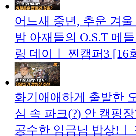
어느새 중년, 추운 겨
밤 아재들의 O.S.T 메
링 데이ㅣ 찐캠퍼3 [16
화기애애하게 출발한 오
심 속 파크(?) 안 캠
공수한 임금님 밥상!ㅣ 찐