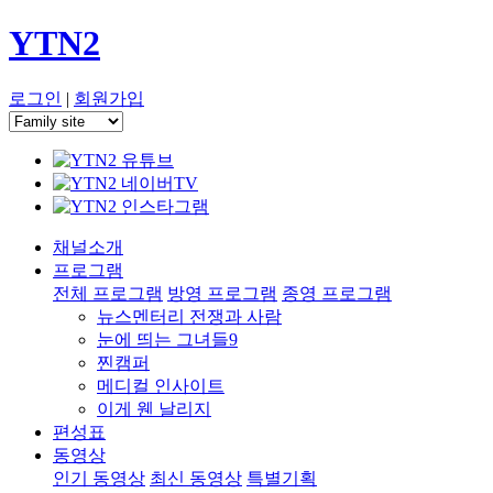
YTN2
로그인
|
회원가입
채널소개
프로그램
전체 프로그램
방영 프로그램
종영 프로그램
뉴스멘터리 전쟁과 사람
눈에 띄는 그녀들9
찐캠퍼
메디컬 인사이트
이게 웬 날리지
편성표
동영상
인기 동영상
최신 동영상
특별기획