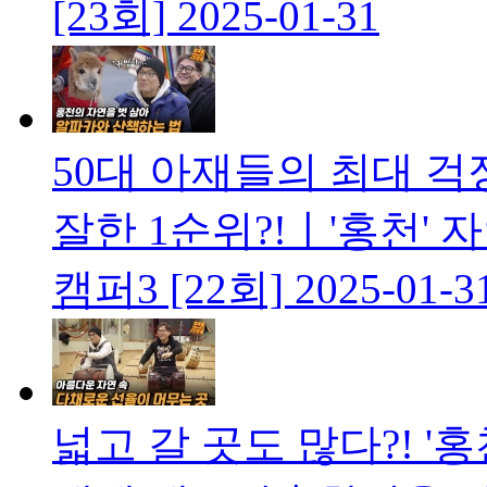
[23회]
2025-01-31
50대 아재들의 최대 
잘한 1순위?!ㅣ'홍천'
캠퍼3 [22회]
2025-01-3
넓고 갈 곳도 많다?! 