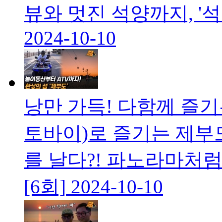
뷰와 멋진 석양까지, '석
2024-10-10
낭만 가득! 다함께 즐기
토바이)로 즐기는 제부
를 날다?! 파노라마처
[6회]
2024-10-10