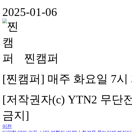
2025-01-06
찐캠퍼
[찐캠퍼] 매주 화요일 7시
[저작권자(c) YTN2 무단
금지]
이전