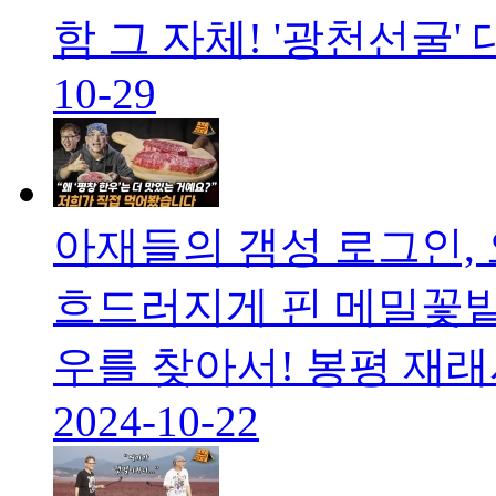
함 그 자체! '광천선굴' 
10-29
아재들의 갬성 로그인, 
흐드러지게 핀 메밀꽃밭
우를 찾아서! 봉평 재래
2024-10-22