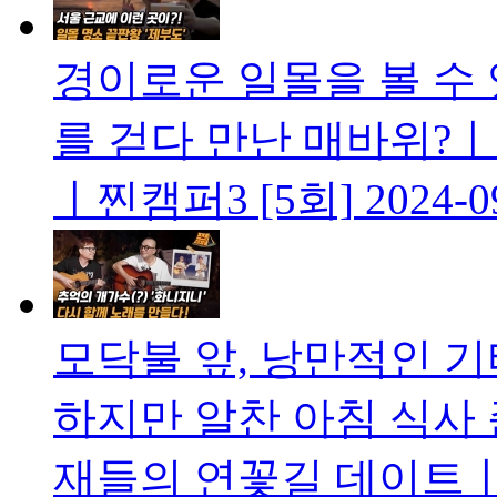
경이로운 일몰을 볼 수 
를 걷다 만난 매바위?
ㅣ찐캠퍼3 [5회]
2024-0
모닥불 앞, 낭만적인 
하지만 알찬 아침 식사 
재들의 연꽃길 데이트ㅣ찐