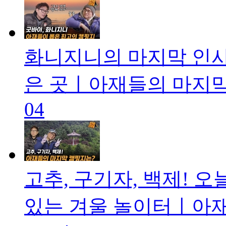
화니지니의 마지막 인사
은 곳ㅣ아재들의 마지막 
04
고추, 구기자, 백제! 
있는 겨울 놀이터ㅣ아