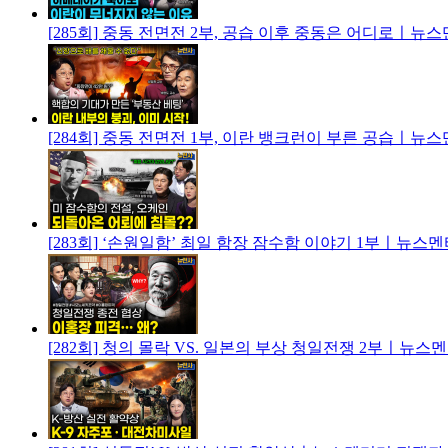
[285회] 중동 전면전 2부, 공습 이후 중동은 어디로ㅣ뉴
[284회] 중동 전면전 1부, 이란 뱅크런이 부른 공습ㅣ뉴
[283회] ‘손원일함’ 최일 함장 잠수함 이야기 1부ㅣ뉴스
[282회] 청의 몰락 VS. 일본의 부상 청일전쟁 2부ㅣ뉴