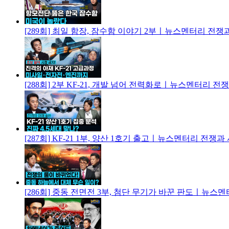
[289회] 최일 함장, 잠수함 이야기 2부ㅣ뉴스멘터리 전쟁
[288회] 2부 KF-21, 개발 넘어 전력화로ㅣ뉴스멘터리 전
[287회] KF-21 1부, 양산 1호기 출고ㅣ뉴스멘터리 전쟁과
[286회] 중동 전면전 3부, 첨단 무기가 바꾼 판도ㅣ뉴스