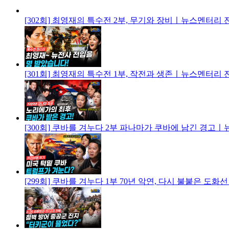
[302회] 최영재의 특수전 2부, 무기와 장비ㅣ뉴스멘터리
[301회] 최영재의 특수전 1부, 작전과 생존ㅣ뉴스멘터리
[300회] 쿠바를 겨누다 2부 파나마가 쿠바에 남긴 경고
[299회] 쿠바를 겨누다 1부 70년 악연, 다시 불붙은 