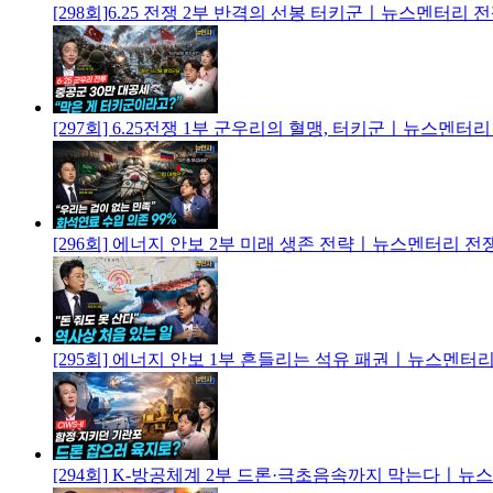
[298회]6.25 전쟁 2부 반격의 선봉 터키군ㅣ뉴스멘터리 
[297회] 6.25전쟁 1부 군우리의 혈맹, 터키군ㅣ뉴스멘터
[296회] 에너지 안보 2부 미래 생존 전략ㅣ뉴스멘터리 전
[295회] 에너지 안보 1부 흔들리는 석유 패권ㅣ뉴스멘터
[294회] K-방공체계 2부 드론·극초음속까지 막는다ㅣ뉴