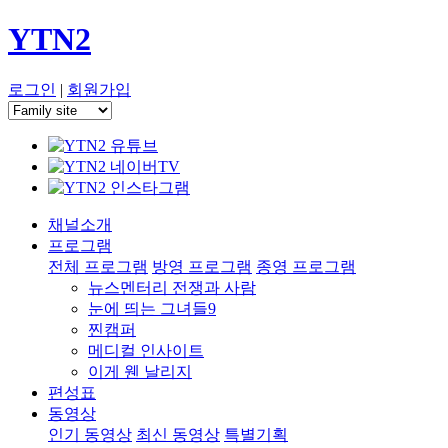
YTN2
로그인
|
회원가입
채널소개
프로그램
전체 프로그램
방영 프로그램
종영 프로그램
뉴스멘터리 전쟁과 사람
눈에 띄는 그녀들9
찐캠퍼
메디컬 인사이트
이게 웬 날리지
편성표
동영상
인기 동영상
최신 동영상
특별기획