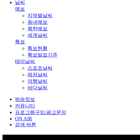
날씨
예보
지역별날씨
동네예보
북한예보
세계날씨
특보
특보현황
특보발표기준
테마날씨
스포츠날씨
레저날씨
여행날씨
바다날씨
방송정보
커뮤니티
프로그램구입/광고문의
ON AIR
검색 버튼