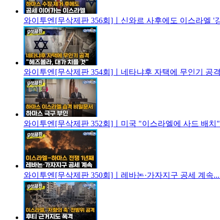
와이투엔[무삭제판 356회]ㅣ신와르 사후에도 이스라엘 '강
와이투엔[무삭제판 354회]ㅣ네타냐후 자택에 무인기 공격..
와이투엔[무삭제판 352회]ㅣ미국 "이스라엘에 사드 배치".
와이투엔[무삭제판 350회]ㅣ레바논·가자지구 공세 계속...