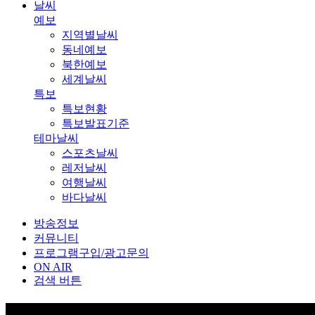
날씨
예보
지역별날씨
동네예보
북한예보
세계날씨
특보
특보현황
특보발표기준
테마날씨
스포츠날씨
레저날씨
여행날씨
바다날씨
방송정보
커뮤니티
프로그램구입/광고문의
ON AIR
검색 버튼