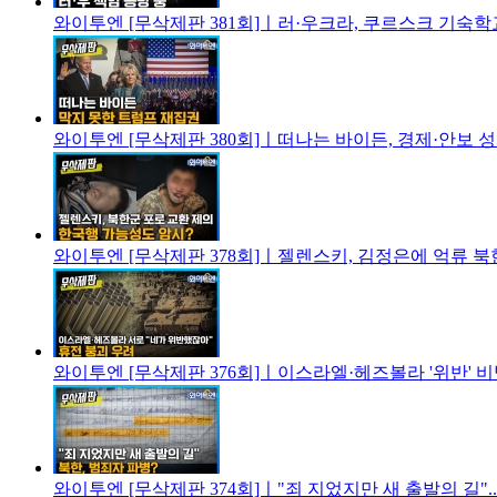
와이투엔 [무삭제판 381회]ㅣ러·우크라, 쿠르스크 기숙학
와이투엔 [무삭제판 380회]ㅣ떠나는 바이든, 경제·안보 성
와이투엔 [무삭제판 378회]ㅣ젤렌스키, 김정은에 억류 북한
와이투엔 [무삭제판 376회]ㅣ이스라엘·헤즈볼라 '위반' 비
와이투엔 [무삭제판 374회]ㅣ"죄 지었지만 새 출발의 길".