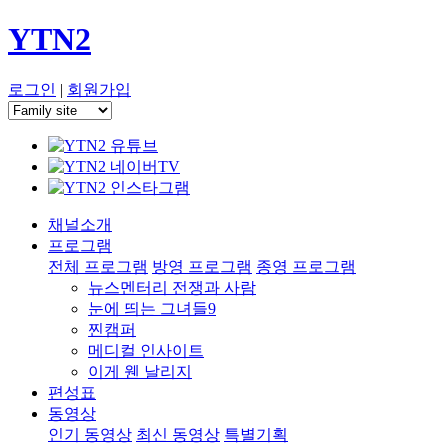
YTN2
로그인
|
회원가입
채널소개
프로그램
전체 프로그램
방영 프로그램
종영 프로그램
뉴스멘터리 전쟁과 사람
눈에 띄는 그녀들9
찐캠퍼
메디컬 인사이트
이게 웬 날리지
편성표
동영상
인기 동영상
최신 동영상
특별기획