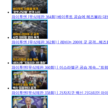
와이투엔 [무삭제판 364회] 베이루트 공습에 헤즈볼라 대반
와이투엔 [무삭제판 362회]ㅣ레바논 200여 곳 공격...
와이투엔[무삭제판 360회]ㅣ이스라엘군 공습 계속..."트럼
와이투엔[무삭제판 358회]ㅣ가자지구 백신 기다리던 아