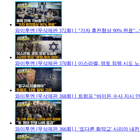
와이투엔 [무삭제판 372회]ㅣ"가자 휴전협상 90% 완료".
와이투엔 [무삭제판 370회]ㅣ이스라엘, 영토 점령 시도 노
와이투엔 [무삭제판 368회]ㅣ트럼프 "바이든 수사 지시 안 
와이투엔 [무삭제판 366회]ㅣ‘또다른 화약고' 시리아 내전 