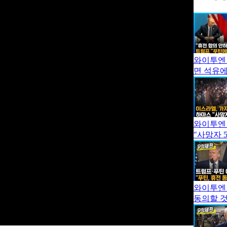
와이투엔 
면 석유에
와이투엔 
"사망자 
와이투엔 
동의할 것