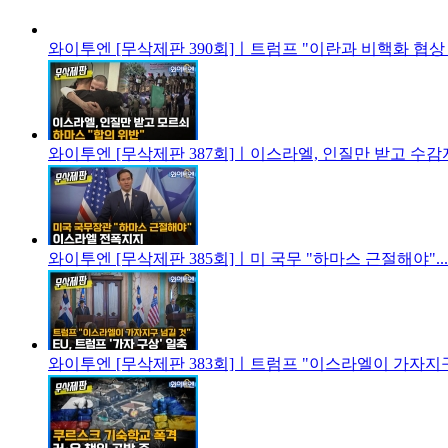
와이투엔 [무삭제판 390회]ㅣ트럼프 "이란과 비핵화 협상 
와이투엔 [무삭제판 387회]ㅣ이스라엘, 인질만 받고 수감자
와이투엔 [무삭제판 385회]ㅣ미 국무 "하마스 근절해야"
와이투엔 [무삭제판 383회]ㅣ트럼프 "이스라엘이 가자지구 넘