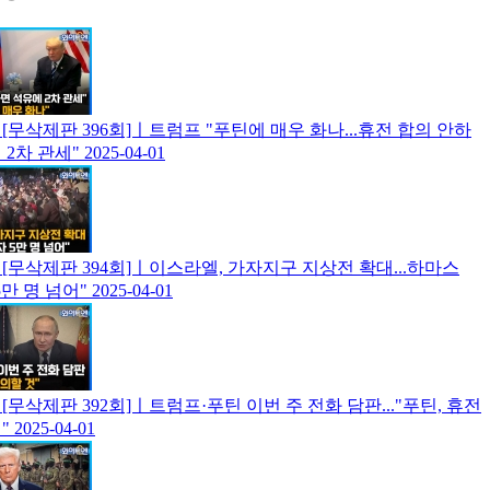
[무삭제판 396회]ㅣ트럼프 "푸틴에 매우 화나...휴전 합의 안하
 2차 관세"
2025-04-01
[무삭제판 394회]ㅣ이스라엘, 가자지구 지상전 확대...하마스
5만 명 넘어"
2025-04-01
[무삭제판 392회]ㅣ트럼프·푸틴 이번 주 전화 담판..."푸틴, 휴전
"
2025-04-01