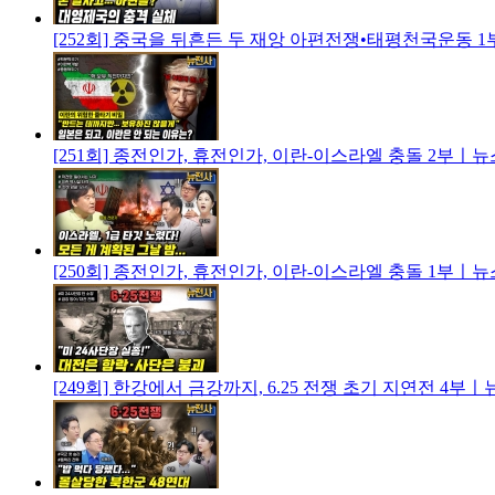
[252회] 중국을 뒤흔든 두 재앙 아편전쟁•태평천국운동
[251회] 종전인가, 휴전인가, 이란-이스라엘 충돌 2부
[250회] 종전인가, 휴전인가, 이란-이스라엘 충돌 1부
[249회] 한강에서 금강까지, 6.25 전쟁 초기 지연전 4