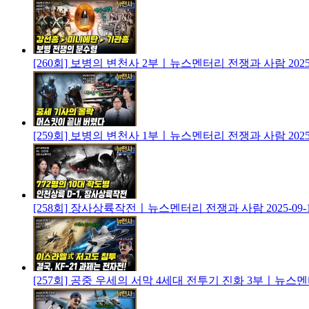
[260회] 보병의 변천사 2부ㅣ뉴스멘터리 전쟁과 사람
2025
[259회] 보병의 변천사 1부ㅣ뉴스멘터리 전쟁과 사람
2025
[258회] 장사상륙작전ㅣ뉴스멘터리 전쟁과 사람
2025-09-
[257회] 공중 우세의 서막 4세대 전투기 진화 3부ㅣ뉴스