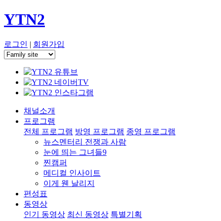
YTN2
로그인
|
회원가입
채널소개
프로그램
전체 프로그램
방영 프로그램
종영 프로그램
뉴스멘터리 전쟁과 사람
눈에 띄는 그녀들9
찐캠퍼
메디컬 인사이트
이게 웬 날리지
편성표
동영상
인기 동영상
최신 동영상
특별기획