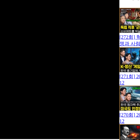
[272회
쟁과 사
[271회
12
[270회
12