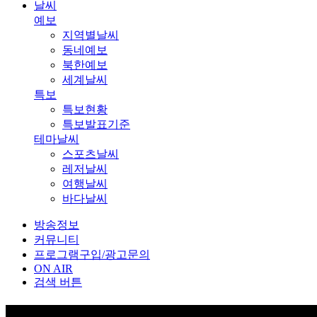
날씨
예보
지역별날씨
동네예보
북한예보
세계날씨
특보
특보현황
특보발표기준
테마날씨
스포츠날씨
레저날씨
여행날씨
바다날씨
방송정보
커뮤니티
프로그램구입/광고문의
ON AIR
검색 버튼