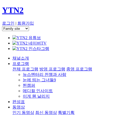
YTN2
로그인
|
회원가입
채널소개
프로그램
전체 프로그램
방영 프로그램
종영 프로그램
뉴스멘터리 전쟁과 사람
눈에 띄는 그녀들9
찐캠퍼
메디컬 인사이트
이게 웬 날리지
편성표
동영상
인기 동영상
최신 동영상
특별기획