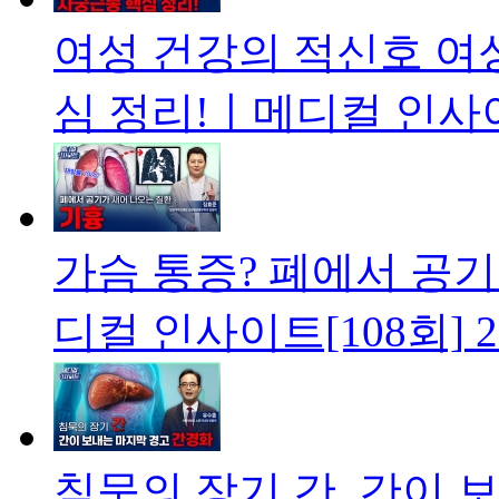
여성 건강의 적신호 여
심 정리!ㅣ메디컬 인사이
가슴 통증? 폐에서 공기
디컬 인사이트[108회]
2
침묵의 장기 간, 간이 