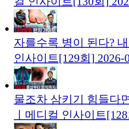
컬 인사이트[130회]
202
자를수록 병이 된다? 
인사이트[129회]
2026-
물조차 삼키기 힘들다면
ㅣ메디컬 인사이트[128