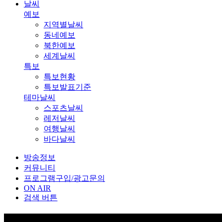
날씨
예보
지역별날씨
동네예보
북한예보
세계날씨
특보
특보현황
특보발표기준
테마날씨
스포츠날씨
레저날씨
여행날씨
바다날씨
방송정보
커뮤니티
프로그램구입/광고문의
ON AIR
검색 버튼