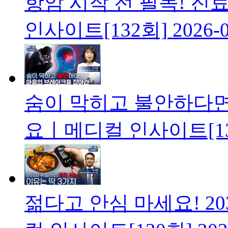
항암 시작 전 필독! 
인사이트[132회]
2026-
숨이 막히고 불안하다면
요ㅣ메디컬 인사이트[13
젊다고 안심 마세요! 2