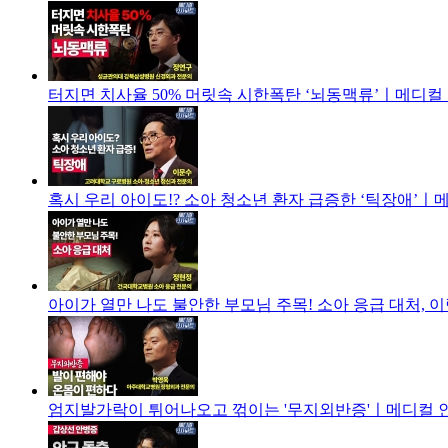
터지면 치사율 50% 머릿속 시한폭탄 ‘뇌동맥류’ㅣ메디컬 
혹시 우리 아이도!? 소아 청소년 환자 급증한 ‘틱장애’ㅣ
아이가 열만 나도 불안한 부모님 주목! 소아 응급 대처, 
엄지발가락이 튀어나오고 꺾이는 '무지외반증'ㅣ메디컬 인