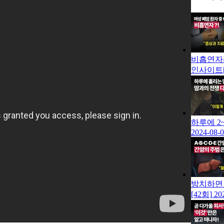
비흡연자
인사이트[
하루에 2
2024-08-
방치하면
[42회]
20