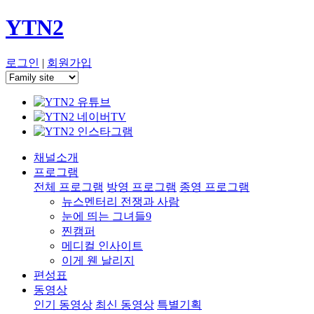
YTN2
로그인
|
회원가입
채널소개
프로그램
전체 프로그램
방영 프로그램
종영 프로그램
뉴스멘터리 전쟁과 사람
눈에 띄는 그녀들9
찐캠퍼
메디컬 인사이트
이게 웬 날리지
편성표
동영상
인기 동영상
최신 동영상
특별기획