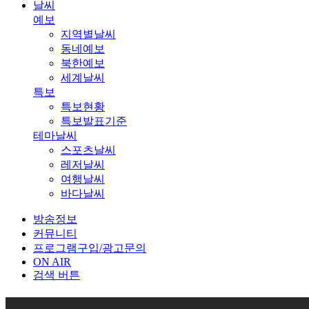
날씨
예보
지역별날씨
동네예보
북한예보
세계날씨
특보
특보현황
특보발표기준
테마날씨
스포츠날씨
레저날씨
여행날씨
바다날씨
방송정보
커뮤니티
프로그램구입/광고문의
ON AIR
검색 버튼