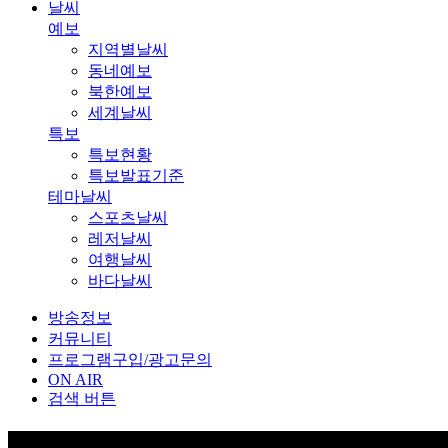
날씨
예보
지역별날씨
동네예보
북한예보
세계날씨
특보
특보현황
특보발표기준
테마날씨
스포츠날씨
레저날씨
여행날씨
바다날씨
방송정보
커뮤니티
프로그램구입/광고문의
ON AIR
검색 버튼