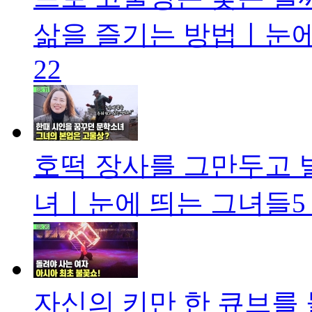
삶을 즐기는 방법ㅣ눈에 
22
호떡 장사를 그만두고 벌
녀ㅣ눈에 띄는 그녀들5 [
자신의 키만 한 큐브를 