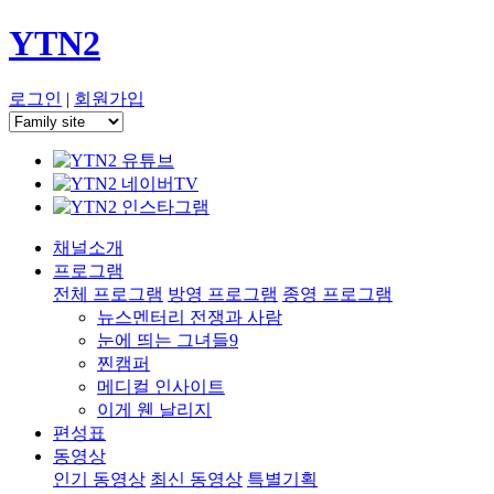
YTN2
로그인
|
회원가입
채널소개
프로그램
전체 프로그램
방영 프로그램
종영 프로그램
뉴스멘터리 전쟁과 사람
눈에 띄는 그녀들9
찐캠퍼
메디컬 인사이트
이게 웬 날리지
편성표
동영상
인기 동영상
최신 동영상
특별기획