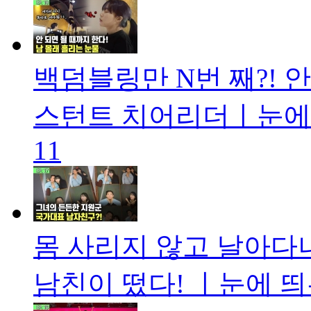
백덤블링만 N번 째?! 
스턴트 치어리더ㅣ눈에 띄
11
몸 사리지 않고 날아다
남친이 떴다! ㅣ눈에 띄는