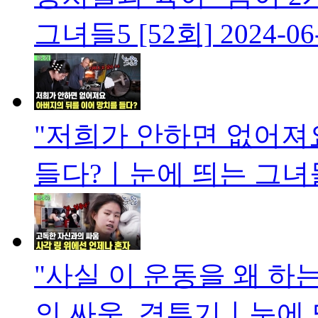
그녀들5 [52회]
2024-06
"저희가 안하면 없어져
들다?ㅣ눈에 띄는 그녀들
"사실 이 운동을 왜 하
의 싸움, 격투기ㅣ눈에 