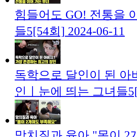
힘들어도 GO! 전통을 
들5[54회]
2024-06-11
독학으로 달인이 된 아
인ㅣ눈에 띄는 그녀들5[
망치질과 육아 "몸이 