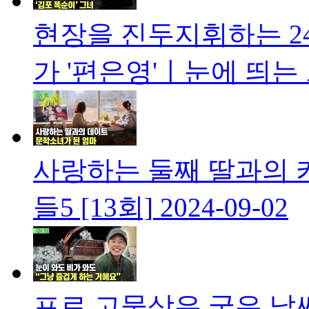
현장을 진두지휘하는 2
가 '편은영'ㅣ눈에 띄는 
사랑하는 둘째 딸과의 
들5 [13회]
2024-09-02
프로 고물상은 궂은 날