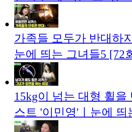
가족들 모두가 반대하지
눈에 띄는 그녀들5 [72
15kg이 넘는 대형 휠
스트 '이민영'ㅣ눈에 띄는