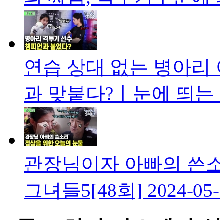
연습 상대 없는 병아리 
과 맞붙다?ㅣ눈에 띄는 
관장님이자 아빠의 쓴
그녀들5[48회]
2024-05