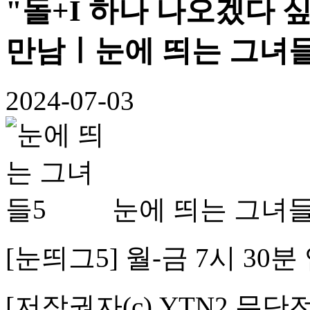
"돌+I 하나 나오겠다 
만남ㅣ눈에 띄는 그녀들5
2024-07-03
눈에 띄는 그녀들
[눈띄그5] 월-금 7시 30
[저작권자(c) YTN2 무단