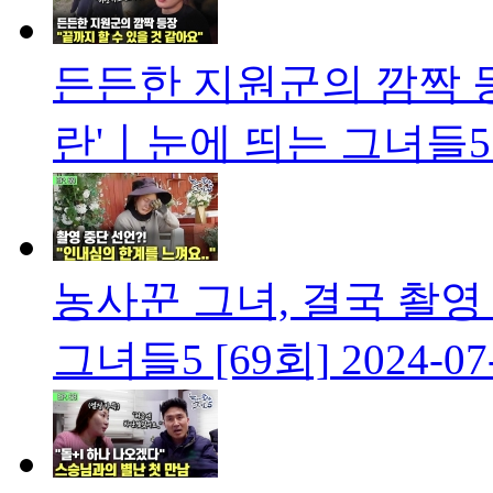
든든한 지원군의 깜짝 등
란'ㅣ눈에 띄는 그녀들5 
농사꾼 그녀, 결국 촬영
그녀들5 [69회]
2024-07