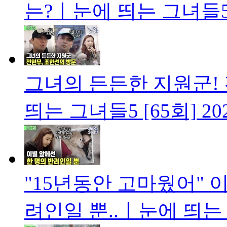
는?ㅣ눈에 띄는 그녀들5 
그녀의 든든한 지원군!
띄는 그녀들5 [65회]
20
"15년동안 고마웠어" 
려인일 뿐..ㅣ눈에 띄는 