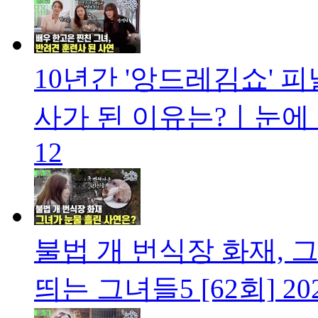
10년간 '앙드레김쇼' 
사가 된 이유는?ㅣ눈에 띄
12
불법 개 번식장 화재, 
띄는 그녀들5 [62회]
20