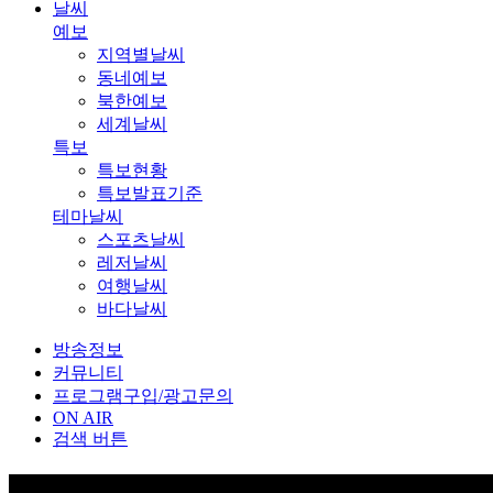
날씨
예보
지역별날씨
동네예보
북한예보
세계날씨
특보
특보현황
특보발표기준
테마날씨
스포츠날씨
레저날씨
여행날씨
바다날씨
방송정보
커뮤니티
프로그램구입/광고문의
ON AIR
검색 버튼