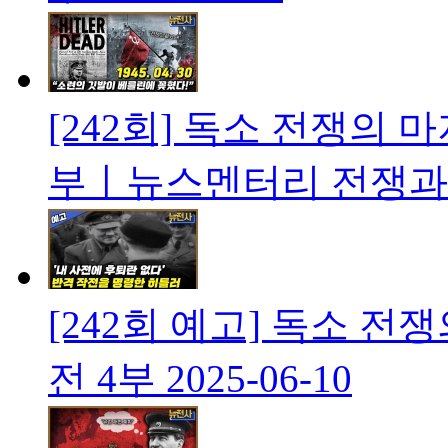
[242회] 독소 전쟁의 
부ㅣ뉴스멘터리 전쟁과
[242회 예고] 독소 전
전 4부
2025-06-10