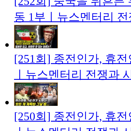
[252회] 중국을 뒤흔
동 1부ㅣ뉴스멘터리 전
[251회] 종전인가, 휴
ㅣ뉴스멘터리 전쟁과 
[250회] 종전인가, 휴