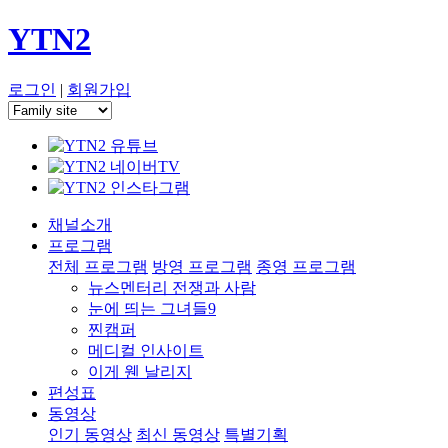
YTN2
로그인
|
회원가입
채널소개
프로그램
전체 프로그램
방영 프로그램
종영 프로그램
뉴스멘터리 전쟁과 사람
눈에 띄는 그녀들9
찐캠퍼
메디컬 인사이트
이게 웬 날리지
편성표
동영상
인기 동영상
최신 동영상
특별기획