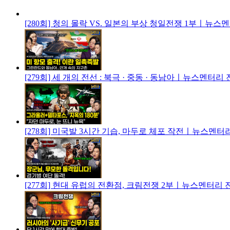
[280회] 청의 몰락 VS. 일본의 부상 청일전쟁 1부ㅣ뉴
[279회] 세 개의 전선 : 북극 · 중동 · 동남아ㅣ뉴스멘터리
[278회] 미국발 3시간 기습, 마두로 체포 작전ㅣ뉴스멘터
[277회] 현대 유럽의 전환점, 크림전쟁 2부ㅣ뉴스멘터리