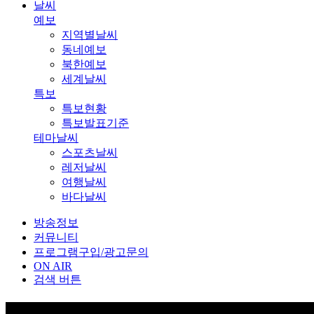
날씨
예보
지역별날씨
동네예보
북한예보
세계날씨
특보
특보현황
특보발표기준
테마날씨
스포츠날씨
레저날씨
여행날씨
바다날씨
방송정보
커뮤니티
프로그램구입/광고문의
ON AIR
검색 버튼