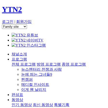
YTN2
로그인
|
회원가입
채널소개
프로그램
전체 프로그램
방영 프로그램
종영 프로그램
뉴스멘터리 전쟁과 사람
눈에 띄는 그녀들9
찐캠퍼
메디컬 인사이트
이게 웬 날리지
편성표
동영상
인기 동영상
최신 동영상
특별기획