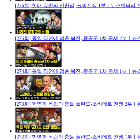
[276회] 현대 유럽의 전환점, 크림전쟁 1부ㅣ뉴스멘터리
[275회] 통일 직전에 멈춘 북진, 중공군 1차 공세 2부
[274회] 통일 직전에 멈춘 북진, 중공군 1차 공세 1부
[273회] 혁명과 독립의 충돌 폴란드-소비에트 전쟁 2부
[272회] 혁명과 독립의 충돌 폴란드-소비에트 전쟁 1부