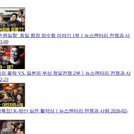
] ‘손원일함’ 최일 함장 잠수함 이야기 1부ㅣ뉴스멘터리 전쟁과 사
3-09
] 청의 몰락 VS. 일본의 부상 청일전쟁 2부ㅣ뉴스멘터리 전쟁과 사
2-23
] 설특집! K-방산 실전 활약상ㅣ뉴스멘터리 전쟁과 사람
2026-02-