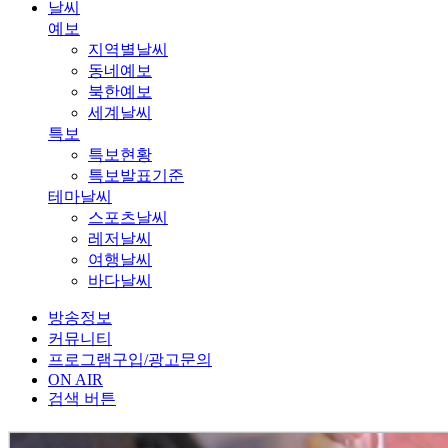
날씨
예보
지역별날씨
동네예보
북한예보
세계날씨
특보
특보현황
특보발표기준
테마날씨
스포츠날씨
레저날씨
여행날씨
바다날씨
방송정보
커뮤니티
프로그램구입/광고문의
ON AIR
검색 버튼