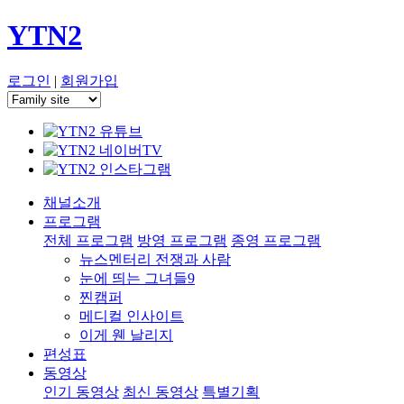
YTN2
로그인
|
회원가입
채널소개
프로그램
전체 프로그램
방영 프로그램
종영 프로그램
뉴스멘터리 전쟁과 사람
눈에 띄는 그녀들9
찐캠퍼
메디컬 인사이트
이게 웬 날리지
편성표
동영상
인기 동영상
최신 동영상
특별기획