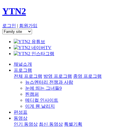
YTN2
로그인
|
회원가입
채널소개
프로그램
전체 프로그램
방영 프로그램
종영 프로그램
뉴스멘터리 전쟁과 사람
눈에 띄는 그녀들9
찐캠퍼
메디컬 인사이트
이게 웬 날리지
편성표
동영상
인기 동영상
최신 동영상
특별기획