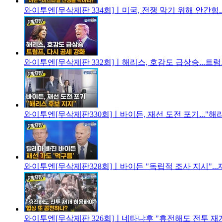
와이투엔[무삭제판 334회]ㅣ미국, 전쟁 막기 위해 안간힘
와이투엔[무삭제판 332회]ㅣ해리스, 호감도 급상승...트럼
와이투엔[무삭제판330회]ㅣ바이든, 재선 도전 포기..."해
와이투엔[무삭제판328회]ㅣ바이든 "독립적 조사 지시"...
와이투엔[무삭제판 326회]ㅣ네타냐후 "휴전해도 전투 재개