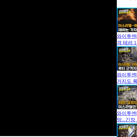
와이투엔[
격 테러 
와이투엔[
거지도 
와이투엔[
망...긴장