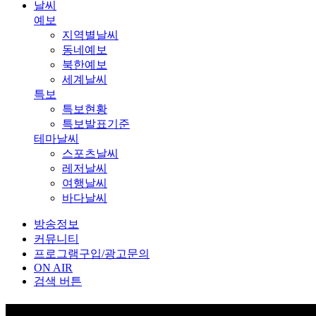
날씨
예보
지역별날씨
동네예보
북한예보
세계날씨
특보
특보현황
특보발표기준
테마날씨
스포츠날씨
레저날씨
여행날씨
바다날씨
방송정보
커뮤니티
프로그램구입/광고문의
ON AIR
검색 버튼