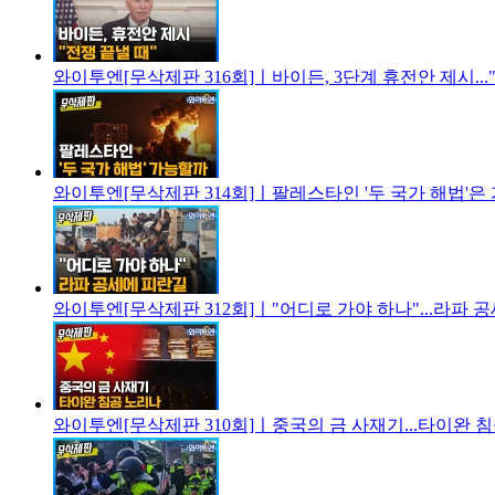
와이투엔[무삭제판 316회]ㅣ바이든, 3단계 휴전안 제시...
와이투엔[무삭제판 314회]ㅣ팔레스타인 '두 국가 해법'은
와이투엔[무삭제판 312회]ㅣ"어디로 가야 하나"...라파 공
와이투엔[무삭제판 310회]ㅣ중국의 금 사재기...타이완 