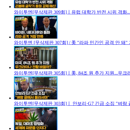
와이투엔[무삭제판 309회]ㅣ유럽 대학가 반전 시위 격화..
와이투엔 [무삭제판 307회] / 美 "라파 민간인 공격 안 돼"
와이투엔[무삭제판 305회]ㅣ美, 84조 원 추가 지원...우
와이투엔[무삭제판 303회]ㅣ 안보리·G7 긴급 소집 "벼랑