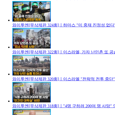
와이투엔[무삭제판 324회]ㅣ하마스 "미 중재 진정성 없다"
와이투엔[무삭제판 322회]ㅣ이스라엘, 가자 난민촌 또 공습 
와이투엔[무삭제판 320회]ㅣ이스라엘 "전략적 전투 중단".
와이투엔[무삭제판 318회]ㅣ"4명 구하려 200여 명 사망" 