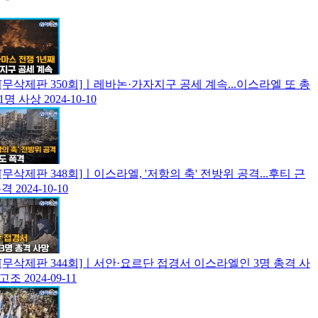
무삭제판 350회]ㅣ레바논·가자지구 공세 계속...이스라엘 또 총
11명 사상
2024-10-10
무삭제판 348회]ㅣ이스라엘, '저항의 축' 전방위 공격...후티 근
폭격
2024-10-10
무삭제판 344회]ㅣ서안·요르단 접경서 이스라엘인 3명 총격 사
 고조
2024-09-11