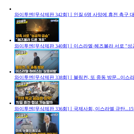
와이투엔[무삭제판 342회]ㅣ인질 6명 사망에 휴전 촉구 대
와이투엔[무삭제판 340회]ㅣ이스라엘·헤즈볼라 서로 "성공
와이투엔[무삭제판 338회]ㅣ블링컨, 또 중동 방문...이스
와이투엔[무삭제판 336회]ㅣ국제사회, 이스라엘 규탄...1