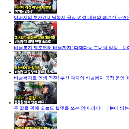
아버지의 부재?! 비닐봉지 공장 여성 대표의 숨겨진 사연은?
비닐봉지 제조부터 배달까지! 다재다능 그녀의 일상｜눈에 띄
비닐봉지로 인생 역전! 부산 여자의 비닐봉지 공장 운영 현실
두 딸을 위해 오늘도 헬멧을 쓰는 엄마 라이더｜눈에 띄는 그녀