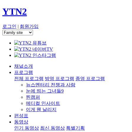
YTN2
로그인
|
회원가입
채널소개
프로그램
전체 프로그램
방영 프로그램
종영 프로그램
뉴스멘터리 전쟁과 사람
눈에 띄는 그녀들9
찐캠퍼
메디컬 인사이트
이게 웬 날리지
편성표
동영상
인기 동영상
최신 동영상
특별기획