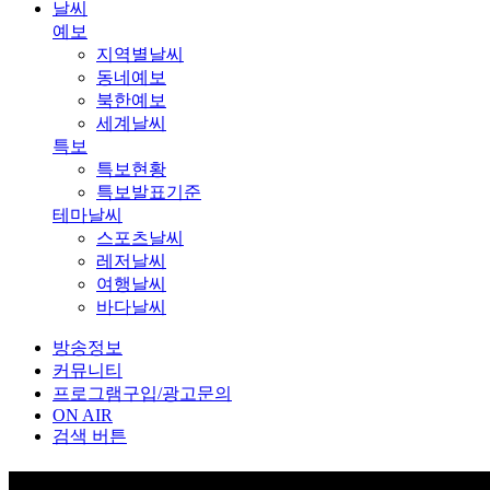
날씨
예보
지역별날씨
동네예보
북한예보
세계날씨
특보
특보현황
특보발표기준
테마날씨
스포츠날씨
레저날씨
여행날씨
바다날씨
방송정보
커뮤니티
프로그램구입/광고문의
ON AIR
검색 버튼