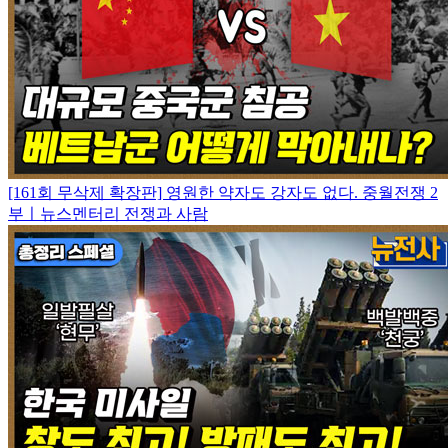
[161회 무삭제 확장판] 영원한 약자도 강자도 없다. 중월전쟁 2
부ㅣ뉴스멘터리 전쟁과 사람