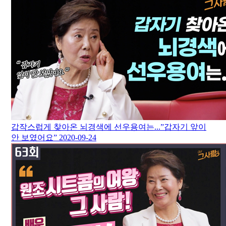
갑작스럽게 찾아온 뇌경색에 선우용여는...”갑자기 앞이
안 보였어요”
2020-09-24