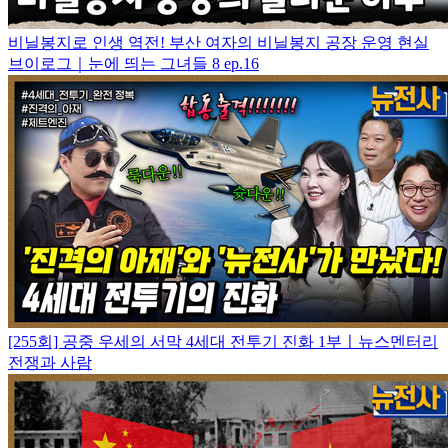
비닐봉지로 인생 역전! 부산 여자의 비닐봉지 공장 운영 현실
브이로그｜눈에 띄는 그녀들 8 ep.16
[255회] 공중 우세의 서막 4세대 전투기 진화 1부ㅣ뉴스멘터리
전쟁과 사람