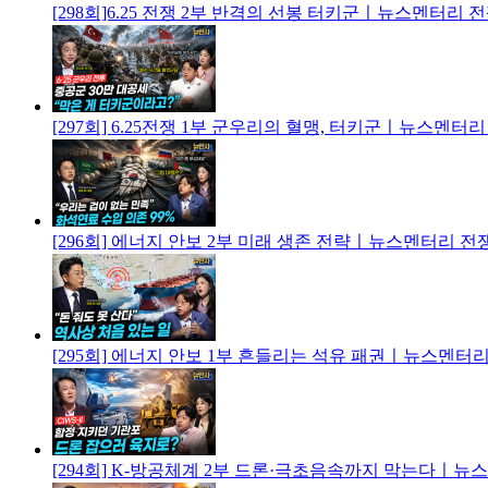
[298회]6.25 전쟁 2부 반격의 선봉 터키군ㅣ뉴스멘터리 
[297회] 6.25전쟁 1부 군우리의 혈맹, 터키군ㅣ뉴스멘터
[296회] 에너지 안보 2부 미래 생존 전략ㅣ뉴스멘터리 전
[295회] 에너지 안보 1부 흔들리는 석유 패권ㅣ뉴스멘터
[294회] K-방공체계 2부 드론·극초음속까지 막는다ㅣ뉴