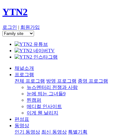
YTN2
로그인
|
회원가입
채널소개
프로그램
전체 프로그램
방영 프로그램
종영 프로그램
뉴스멘터리 전쟁과 사람
눈에 띄는 그녀들9
찐캠퍼
메디컬 인사이트
이게 웬 날리지
편성표
동영상
인기 동영상
최신 동영상
특별기획