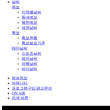
날씨
예보
지역별날씨
동네예보
북한예보
세계날씨
특보
특보현황
특보발표기준
테마날씨
스포츠날씨
레저날씨
여행날씨
바다날씨
방송정보
커뮤니티
프로그램구입/광고문의
ON AIR
검색 버튼