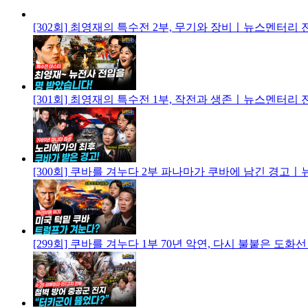
[302회] 최영재의 특수전 2부, 무기와 장비ㅣ뉴스멘터리
[301회] 최영재의 특수전 1부, 작전과 생존ㅣ뉴스멘터리
[300회] 쿠바를 겨누다 2부 파나마가 쿠바에 남긴 경고
[299회] 쿠바를 겨누다 1부 70년 악연, 다시 불붙은 