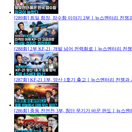
[289회] 최일 함장, 잠수함 이야기 2부ㅣ뉴스멘터리 전쟁
[288회] 2부 KF-21, 개발 넘어 전력화로ㅣ뉴스멘터리 전
[287회] KF-21 1부, 양산 1호기 출고ㅣ뉴스멘터리 전쟁과
[286회] 중동 전면전 3부, 첨단 무기가 바꾼 판도ㅣ뉴스