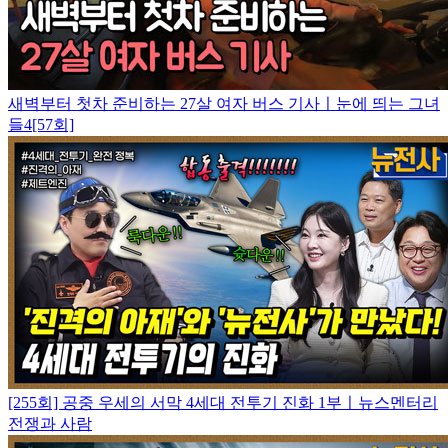
새벽부터 첫차 준비하는 27살 여자 버스 기사ㅣ눈에 띄는 그녀
들4[57회]
[255회] 공중 우세의 서막 4세대 전투기 진화 1부ㅣ뉴스멘터리
전쟁과 사람