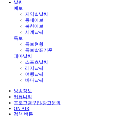
날씨
예보
지역별날씨
동네예보
북한예보
세계날씨
특보
특보현황
특보발표기준
테마날씨
스포츠날씨
레저날씨
여행날씨
바다날씨
방송정보
커뮤니티
프로그램구입/광고문의
ON AIR
검색 버튼