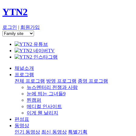
YTN2
로그인
|
회원가입
채널소개
프로그램
전체 프로그램
방영 프로그램
종영 프로그램
뉴스멘터리 전쟁과 사람
눈에 띄는 그녀들9
찐캠퍼
메디컬 인사이트
이게 웬 날리지
편성표
동영상
인기 동영상
최신 동영상
특별기획