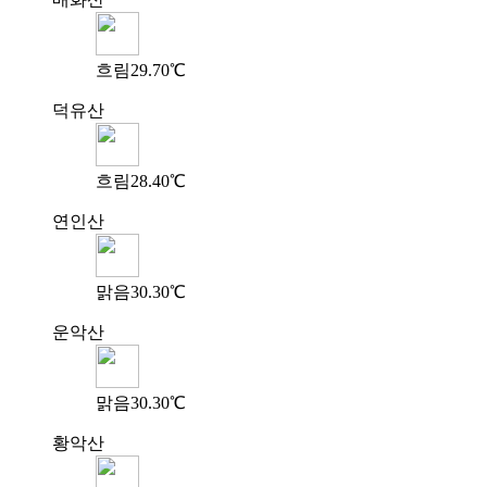
흐림
29.70℃
덕유산
흐림
28.40℃
연인산
맑음
30.30℃
운악산
맑음
30.30℃
황악산