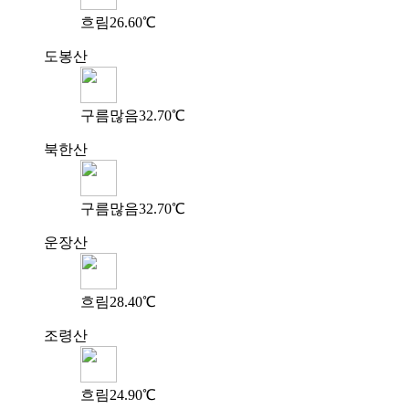
흐림
26.60℃
도봉산
구름많음
32.70℃
북한산
구름많음
32.70℃
운장산
흐림
28.40℃
조령산
흐림
24.90℃