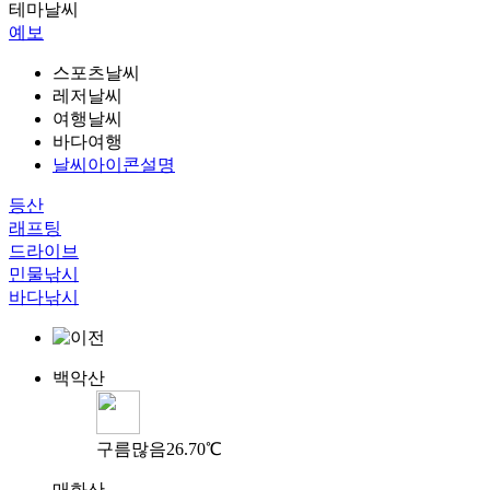
테마날씨
예보
스포츠날씨
레저날씨
여행날씨
바다여행
날씨아이콘설명
등산
래프팅
드라이브
민물낚시
바다낚시
백악산
구름많음
26.70℃
매화산