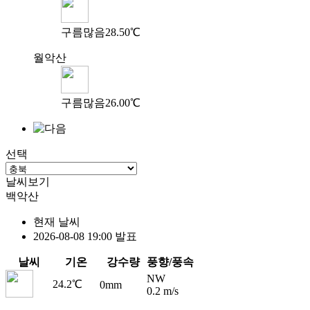
구름많음
28.50℃
월악산
구름많음
26.00℃
선택
날씨보기
백악산
현재 날씨
2026-08-08 19:00 발표
날씨
기온
강수량
풍향/풍속
NW
24.2℃
0mm
0.2 m/s