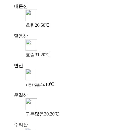
대둔산
흐림
26.50℃
달음산
흐림
31.20℃
변산
25.10℃
비 온 뒤 맑음
운길산
구름많음
30.20℃
수리산