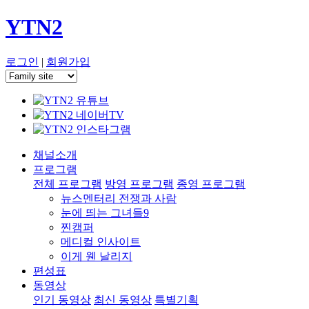
YTN2
로그인
|
회원가입
채널소개
프로그램
전체 프로그램
방영 프로그램
종영 프로그램
뉴스멘터리 전쟁과 사람
눈에 띄는 그녀들9
찐캠퍼
메디컬 인사이트
이게 웬 날리지
편성표
동영상
인기 동영상
최신 동영상
특별기획