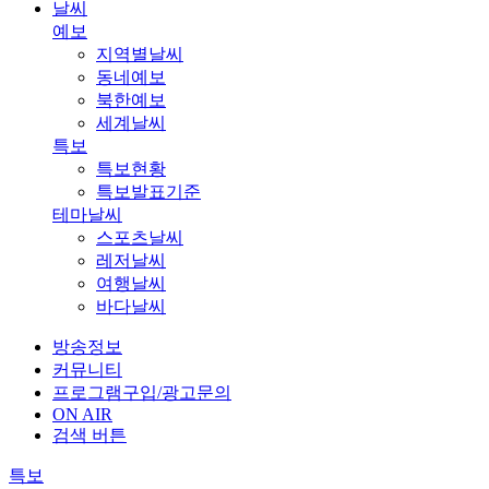
날씨
예보
지역별날씨
동네예보
북한예보
세계날씨
특보
특보현황
특보발표기준
테마날씨
스포츠날씨
레저날씨
여행날씨
바다날씨
방송정보
커뮤니티
프로그램구입/광고문의
ON AIR
검색 버튼
특보