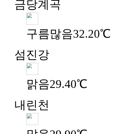
금당계곡
구름많음
32.20℃
섬진강
맑음
29.40℃
내린천