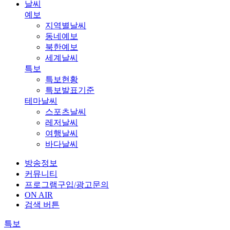
날씨
예보
지역별날씨
동네예보
북한예보
세계날씨
특보
특보현황
특보발표기준
테마날씨
스포츠날씨
레저날씨
여행날씨
바다날씨
방송정보
커뮤니티
프로그램구입/광고문의
ON AIR
검색 버튼
특보