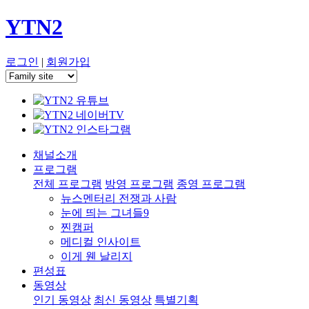
YTN2
로그인
|
회원가입
채널소개
프로그램
전체 프로그램
방영 프로그램
종영 프로그램
뉴스멘터리 전쟁과 사람
눈에 띄는 그녀들9
찐캠퍼
메디컬 인사이트
이게 웬 날리지
편성표
동영상
인기 동영상
최신 동영상
특별기획