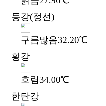
맑음
27.90℃
동강(정선)
구름많음
32.20℃
황강
흐림
34.00℃
한탄강