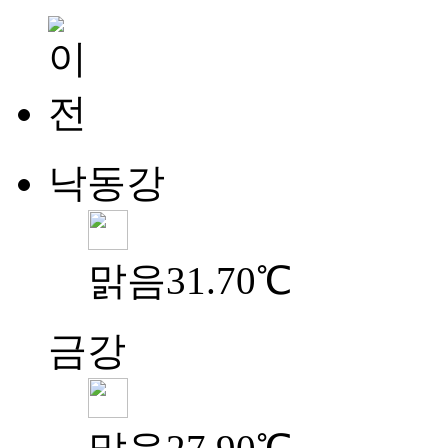
낙동강
맑음
31.70℃
금강