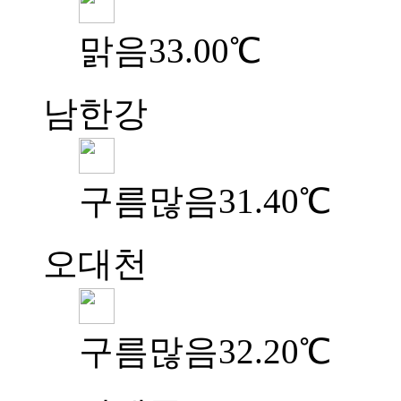
맑음
33.00℃
남한강
구름많음
31.40℃
오대천
구름많음
32.20℃