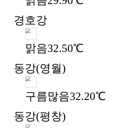
맑음
29.90℃
경호강
맑음
32.50℃
동강(영월)
구름많음
32.20℃
동강(평창)