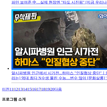
파만 보여준 中…실제 현장엔 "타도 시진핑" [지금 우리나라는] 
알시파병원 인근에서 시가전...하마스 "인질협상 중단"ㅣ
라는] 역대 최다 N수생 몰린 수능…변수 많아 [문화살롱] '조선
이전
11
|
12
|
13
|
14
|
15
|
16
|
17
|
18
|
19
|
20
다음
프로그램 소개