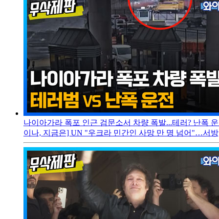
나이아가라 폭포 인근 검문소서 차량 폭발...테러? 난폭 
이나, 지금은] UN "우크라 민간인 사망 만 명 넘어"…서방