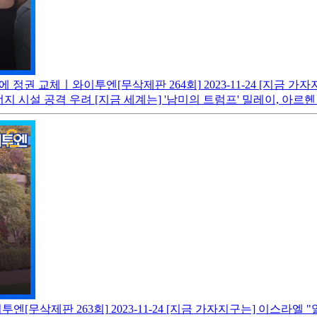
난에 정권 교체ㅣ와이투엔[무삭제판 264회]
2023-11-24
[지금 가자
너지 시설 공격 우려 [지금 세계는] '남미의 트럼프' 밀레이, 아르
이투엔[무삭제판 263회]
2023-11-24
[지금 가자지구는] 이스라엘 "