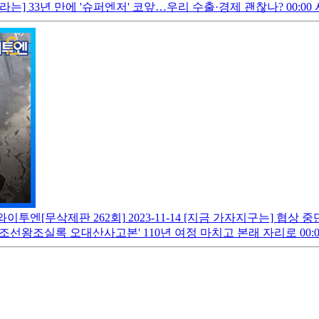
33년 만에 '슈퍼엔저' 코앞…우리 수출·경제 괜찮나? 00:00 시작 0
와이투엔[무삭제판 262회]
2023-11-14
[지금 가자지구는] 협상 중
왕조실록 오대산사고본' 110년 여정 마치고 본래 자리로 00:00 시작