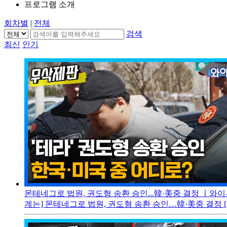
프로그램 소개
회차별
|
전체
검색
최신
인기
몬테네그로 법원, 권도형 송환 승인...韓·美중 결정 ㅣ와이
계는] 몬테네그로 법원, 권도형 송환 승인…韓·美중 결정 