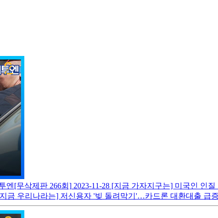
투엔[무삭제판 266회]
2023-11-28
[지금 가자지구는] 미국인 인질 
[지금 우리나라는] 저신용자 '빚 돌려막기'…카드론 대환대출 급증 