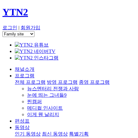
YTN2
로그인
|
회원가입
채널소개
프로그램
전체 프로그램
방영 프로그램
종영 프로그램
뉴스멘터리 전쟁과 사람
눈에 띄는 그녀들9
찐캠퍼
메디컬 인사이트
이게 웬 날리지
편성표
동영상
인기 동영상
최신 동영상
특별기획