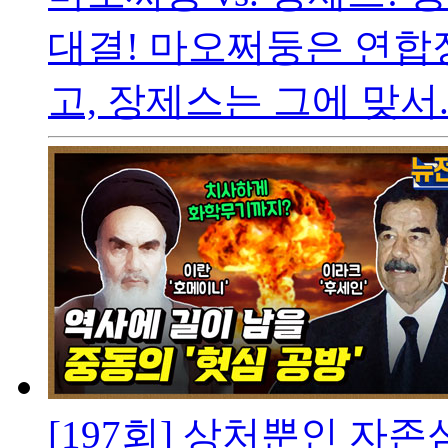
대결! 마오쩌둥은 연합
고, 장제스는 그에 맞서..
[197회] 상처뿐인 자존