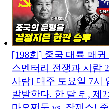
[198회] 중국 대륙 패
스멘터리 전쟁과 사람
2
사람] 매주 토요일 7시 
발발한다. 한 달 뒤, 제
마오쩌둥 vs. 장제스!