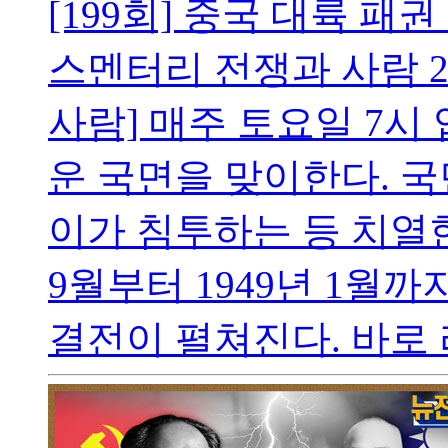
[199회] 중국 대륙 패
스멘터리 전쟁과 사람
2
사람] 매주 토요일 7시
운 국면을 맞이한다. 
이가 침투하는 등 치열한
9월부터 1949년 1월까
결전이 펼쳐진다. 바로 랴