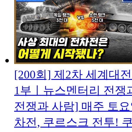
[200회] 제2차 세계
1부ㅣ뉴스멘터리 전쟁
전쟁과 사람] 매주 토요
차전, 쿠르스크 전투! 