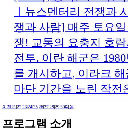
ㅣ뉴스멘터리 전쟁과 
쟁과 사람] 매주 토요일 
쟁! 교통의 요충지 호
전투. 이란 해군은 198
를 개시하고, 이라크 해
마단 기간을 노린 작전은 
이전
21
|
22
|
23
|
24
|
25
|
26
|
27
|
28
|
29
|
30
다음
프로그램 소개