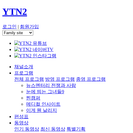
YTN2
로그인
|
회원가입
채널소개
프로그램
전체 프로그램
방영 프로그램
종영 프로그램
뉴스멘터리 전쟁과 사람
눈에 띄는 그녀들9
찐캠퍼
메디컬 인사이트
이게 웬 날리지
편성표
동영상
인기 동영상
최신 동영상
특별기획