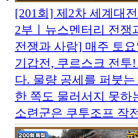
[201회] 제2차 세계
2부ㅣ뉴스멘터리 전쟁
전쟁과 사람] 매주 토요
기갑전, 쿠르스크 전투!
다. 물량 공세를 퍼붓는
한 쪽도 물러서지 못하는
소련군은 쿠투조프 작전을