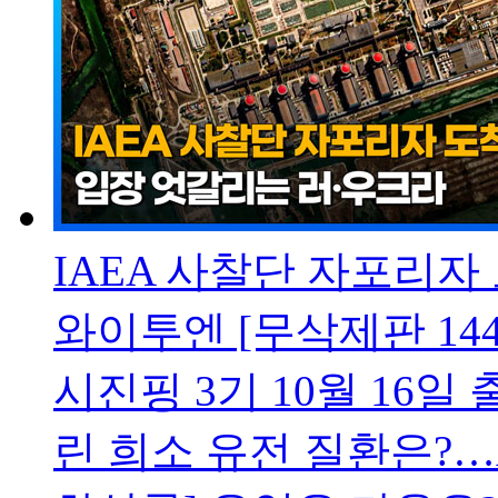
IAEA 사찰단 자포리자
와이투엔 [무삭제판 144
시진핑 3기 10월 16일
린 희소 유전 질환은?…A