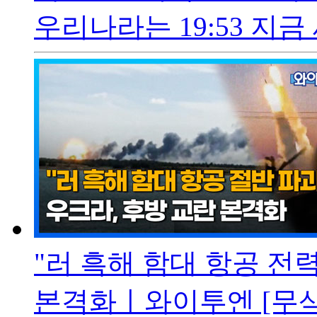
우리나라는 19:53 지금
"러 흑해 함대 항공 전력
본격화ㅣ와이투엔 [무삭제