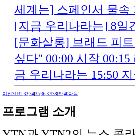
세계는] 스페인서 물속 
[지금 우리나라는] 8일
[문화살롱] 브래드 피트
싶다" 00:00 시작 00:1
금 우리나라는 15:50 지금
이전
31
|
32
|
33
|
34
|
35
|
36
|
37
|
38
|
39
|
40
다음
프로그램 소개
YTN과 YTN2의 뉴스 콜라보레