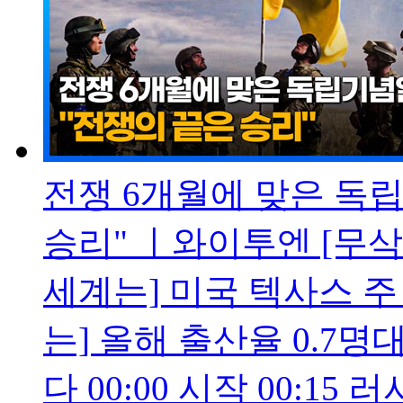
전쟁 6개월에 맞은 독립
승리" ㅣ와이투엔 [무삭제
세계는] 미국 텍사스 주
는] 올해 출산율 0.7명
다 00:00 시작 00:15