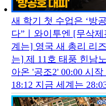
새 학기 첫 수업은 ‘방공
다”ㅣ와이투엔 [무삭제판
계는] 영국 새 총리 리
는] 제 11호 태풍 힌남
아온 '공조2' 00:00 시작
18:12 지금 세계는 28: