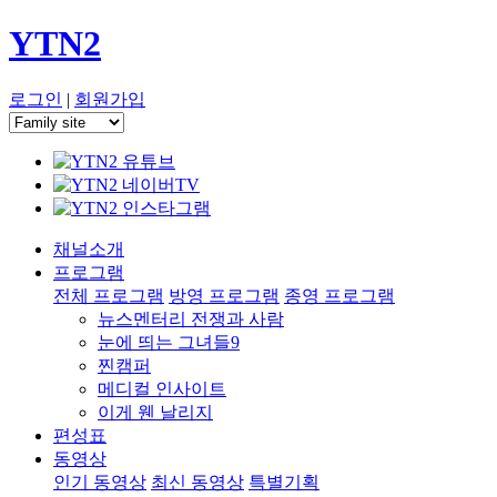
YTN2
로그인
|
회원가입
채널소개
프로그램
전체 프로그램
방영 프로그램
종영 프로그램
뉴스멘터리 전쟁과 사람
눈에 띄는 그녀들9
찐캠퍼
메디컬 인사이트
이게 웬 날리지
편성표
동영상
인기 동영상
최신 동영상
특별기획