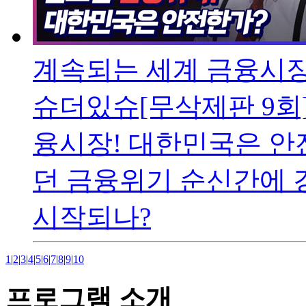
계속되는 세계 금융시장
슈더있슈[무삭제판 9회
융시장! 대한민국은 안
던 금융위기 순신간에 
시작되나?
1
|
2
|
3
|
4
|
5
|
6
|
7
|
8
|
9
|
10
프로그램 소개