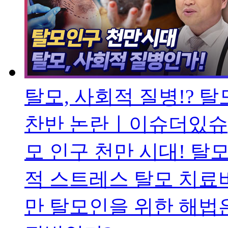
탈모, 사회적 질병!? 
찬반 논란ㅣ이슈더있슈[
모 인구 천만 시대! 탈
적 스트레스 탈모 치료비
만 탈모인을 위한 해법은