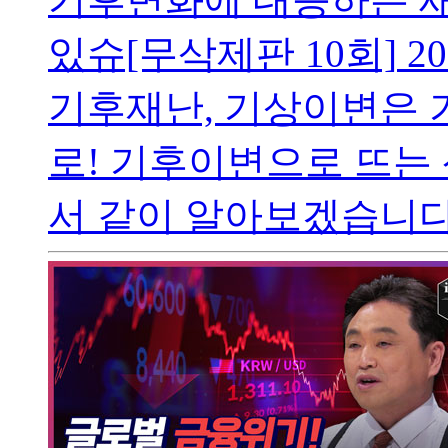
있슈[무삭제판 10회]
20
기후재난, 기상이변은 
로! 기후이변으로 뜨는 
서 같이 알아보겠습니다