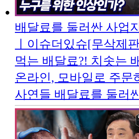
배달료를 둘러싼 사업자
ㅣ이슈더있슈[무삭제판 
먹는 배달료?! 치솟는 
온라인, 모바일로 주문
사연들 배달료를 둘러싼