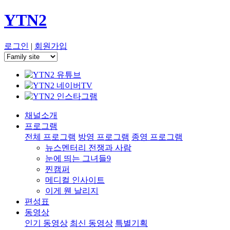
YTN2
로그인
|
회원가입
채널소개
프로그램
전체 프로그램
방영 프로그램
종영 프로그램
뉴스멘터리 전쟁과 사람
눈에 띄는 그녀들9
찐캠퍼
메디컬 인사이트
이게 웬 날리지
편성표
동영상
인기 동영상
최신 동영상
특별기획