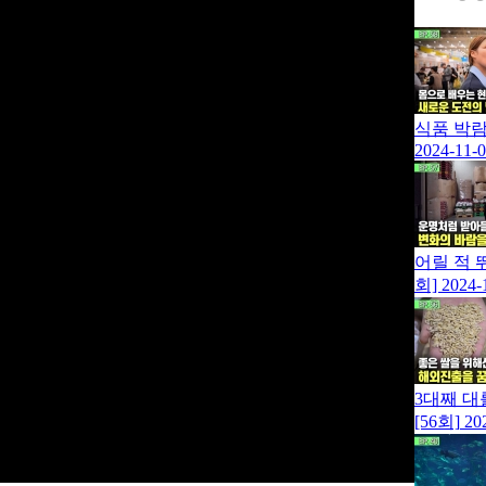
식품 박람
2024-11-
어릴 적 
회]
2024-
3대째 대
[56회]
20