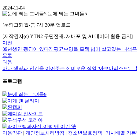
2024-11-04
눈에 띄는 그녀들5
[눈띄그5] 월-금 7시 30분 업로드
[저작권자(c) YTN2 무단전재, 재배포 및 AI 데이터 활용 금지]
이전
89년생인 펭귄이 있다?! 평균수명을 훌쩍 넘어 살고있는 녀석은 
목록
다음
바다 생명과 인간을 이어주는 신비로운 직업 '아쿠아리스트'!ㅣ눈에
프로그램
이용약관
|
개인정보처리방침
|
청소년보호정책
|
기사배열 기본