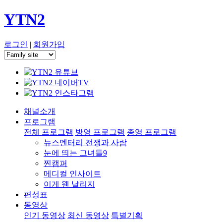
YTN2
로그인
|
회원가입
채널소개
프로그램
전체 프로그램
방영 프로그램
종영 프로그램
뉴스멘터리 전쟁과 사람
눈에 띄는 그녀들9
찐캠퍼
메디컬 인사이트
이게 웬 날리지
편성표
동영상
인기 동영상
최신 동영상
특별기획