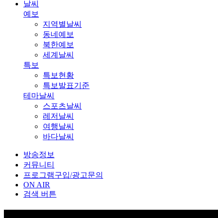
날씨
예보
지역별날씨
동네예보
북한예보
세계날씨
특보
특보현황
특보발표기준
테마날씨
스포츠날씨
레저날씨
여행날씨
바다날씨
방송정보
커뮤니티
프로그램구입/광고문의
ON AIR
검색 버튼