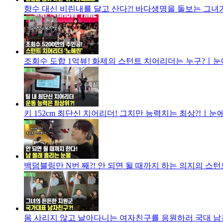
향수 대신 비린내를 달고 산다?! 바다생명을 돌보는 그녀가
조회수 도합 1억뷰! 화제의 스턴트 치어리더는 누구?ㅣ눈에 
키 152cm 최단신 치어리더! 그치만 능력치는 최상?!ㅣ눈에 
백덤블링만 N번 째?! 안 되면 될 때까지 하는 의지의 스턴
몸 사리지 않고 날아다니는 여자친구를 응원하러 국대 남친이