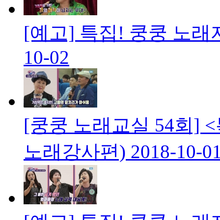
[예고] 특집! 쿵쿵 노
10-02
[쿵쿵 노래교실 54회] 
노래강사편)
2018-10-0