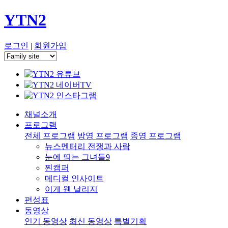
YTN2
로그인
|
회원가입
채널소개
프로그램
전체 프로그램
방영 프로그램
종영 프로그램
뉴스멘터리 전쟁과 사람
눈에 띄는 그녀들9
찐캠퍼
메디컬 인사이트
이게 웬 날리지
편성표
동영상
인기 동영상
최신 동영상
특별기획