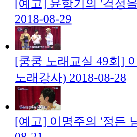
[예고] 윤항기의 '걱정을
2018-08-29
[쿵쿵 노래교실 49회] 
노래강사)
2018-08-28
[예고] 이명주의 '정든 
08-21