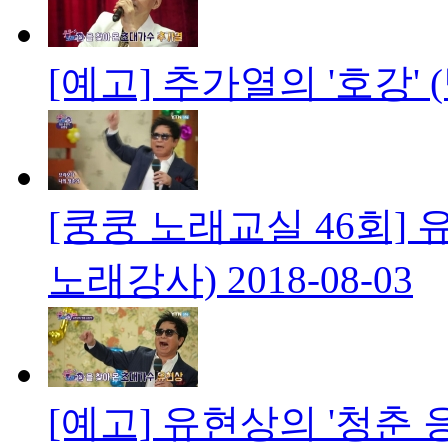
[예고] 추가열의 '호강'
[쿵쿵 노래교실 46회] 
노래강사)
2018-08-03
[예고] 유현상의 '청춘 