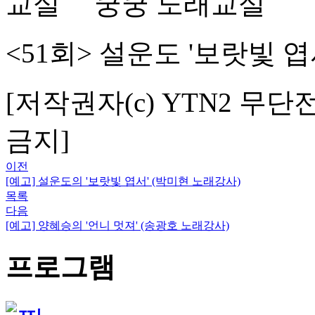
쿵쿵 노래교실
<51회> 설운도 '보랏빛 엽
[저작권자(c) YTN2 무단
금지]
이전
[예고] 설운도의 '보랏빛 엽서' (박미현 노래강사)
목록
다음
[예고] 양혜승의 '언니 멋져' (송광호 노래강사)
프로그램