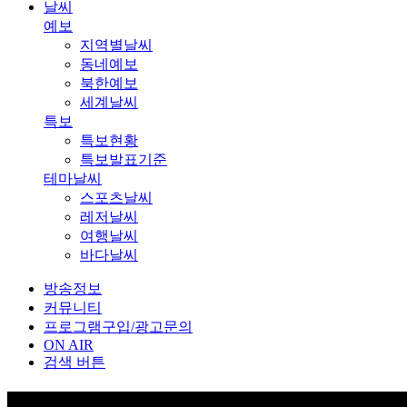
날씨
예보
지역별날씨
동네예보
북한예보
세계날씨
특보
특보현황
특보발표기준
테마날씨
스포츠날씨
레저날씨
여행날씨
바다날씨
방송정보
커뮤니티
프로그램구입/광고문의
ON AIR
검색 버튼