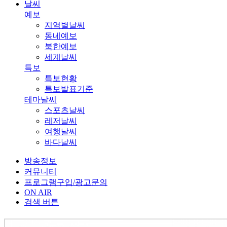
날씨
예보
지역별날씨
동네예보
북한예보
세계날씨
특보
특보현황
특보발표기준
테마날씨
스포츠날씨
레저날씨
여행날씨
바다날씨
방송정보
커뮤니티
프로그램구입/광고문의
ON AIR
검색 버튼