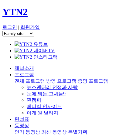
YTN2
로그인
|
회원가입
채널소개
프로그램
전체 프로그램
방영 프로그램
종영 프로그램
뉴스멘터리 전쟁과 사람
눈에 띄는 그녀들9
찐캠퍼
메디컬 인사이트
이게 웬 날리지
편성표
동영상
인기 동영상
최신 동영상
특별기획