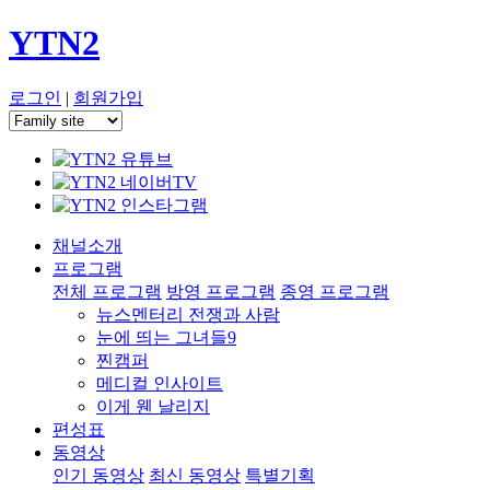
YTN2
로그인
|
회원가입
채널소개
프로그램
전체 프로그램
방영 프로그램
종영 프로그램
뉴스멘터리 전쟁과 사람
눈에 띄는 그녀들9
찐캠퍼
메디컬 인사이트
이게 웬 날리지
편성표
동영상
인기 동영상
최신 동영상
특별기획