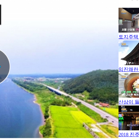
토지주택
임진왜란
산삼이 
2018 