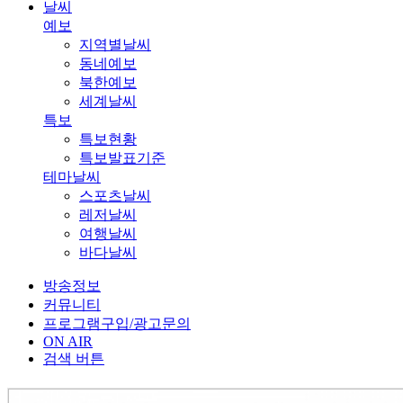
날씨
예보
지역별날씨
동네예보
북한예보
세계날씨
특보
특보현황
특보발표기준
테마날씨
스포츠날씨
레저날씨
여행날씨
바다날씨
방송정보
커뮤니티
프로그램구입/광고문의
ON AIR
검색 버튼