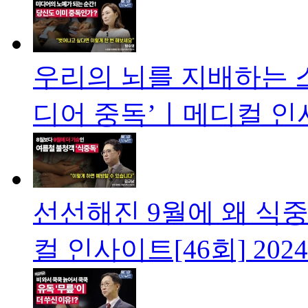
우리의 뇌를 지배하는 스
디어 중독’ㅣ메디컬 인사
선선해진 9월에 왜 식
컬 인사이트[46회]
2024