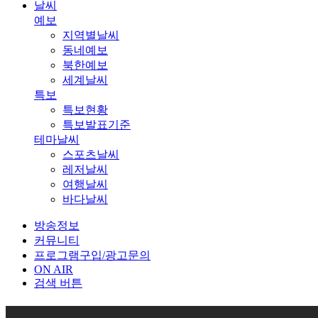
날씨
예보
지역별날씨
동네예보
북한예보
세계날씨
특보
특보현황
특보발표기준
테마날씨
스포츠날씨
레저날씨
여행날씨
바다날씨
방송정보
커뮤니티
프로그램구입/광고문의
ON AIR
검색 버튼