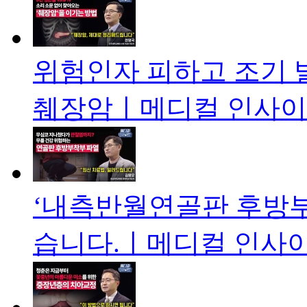
위험인자 피하고 조기 
췌장암ㅣ메디컬 인사이트
‘내측반월연골판 후방부
습니다.ㅣ메디컬 인사이