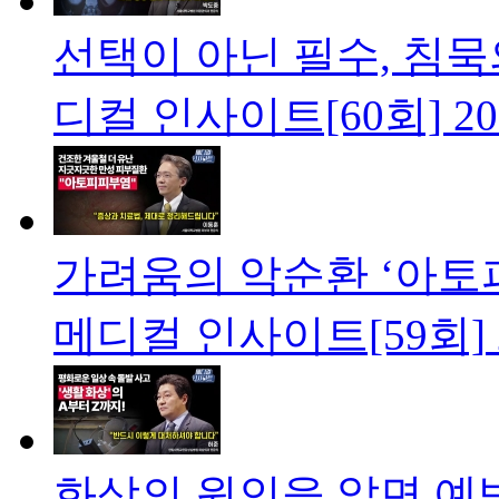
선택이 아닌 필수, 침묵
디컬 인사이트[60회]
20
가려움의 악순환 ‘아토
메디컬 인사이트[59회]
화상의 원인을 알면 예