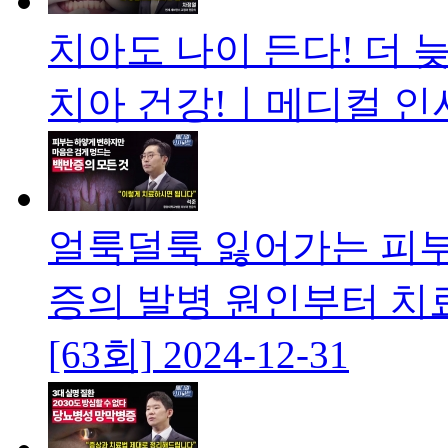
치아도 나이 든다! 더 
치아 건강!ㅣ메디컬 인사
얼룩덜룩 잃어가는 피부
증의 발병 원인부터 
[63회]
2024-12-31