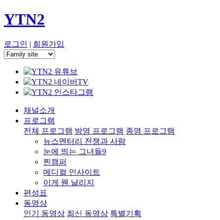
YTN2
로그인
|
회원가입
채널소개
프로그램
전체 프로그램
방영 프로그램
종영 프로그램
뉴스멘터리 전쟁과 사람
눈에 띄는 그녀들9
찐캠퍼
메디컬 인사이트
이게 웬 날리지
편성표
동영상
인기 동영상
최신 동영상
특별기획