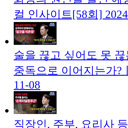
컬 인사이트[58회]
2024
술을 끊고 싶어도 못 끊
중독으로 이어지는가?ㅣ
11-08
직장인, 주부, 요리사 