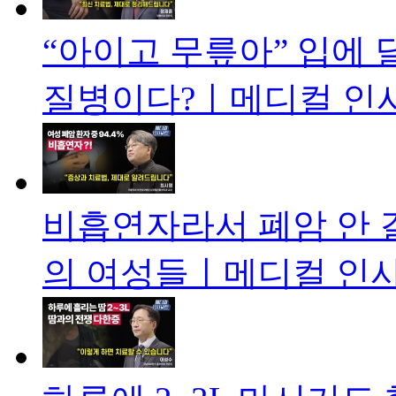
“아이고 무릎아” 입에 
질병이다?ㅣ메디컬 인사
비흡연자라서 폐암 안 
의 여성들ㅣ메디컬 인사