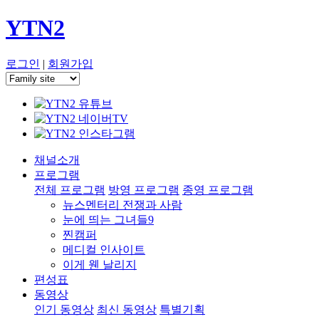
YTN2
로그인
|
회원가입
채널소개
프로그램
전체 프로그램
방영 프로그램
종영 프로그램
뉴스멘터리 전쟁과 사람
눈에 띄는 그녀들9
찐캠퍼
메디컬 인사이트
이게 웬 날리지
편성표
동영상
인기 동영상
최신 동영상
특별기획