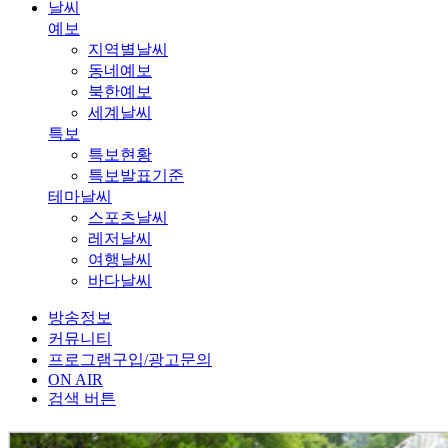
날씨
예보
지역별날씨
동네예보
북한예보
세계날씨
특보
특보현황
특보발표기준
테마날씨
스포츠날씨
레저날씨
여행날씨
바다날씨
방송정보
커뮤니티
프로그램구입/광고문의
ON AIR
검색 버튼