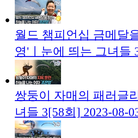
월드 챔피언십 금메달을 
영'ㅣ눈에 띄는 그녀들 3
쌍둥이 자매의 패러글라
녀들 3[58회]
2023-08-0