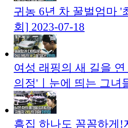
귀농 6년 차 꿀벌엄마 '
회]
2023-07-18
여성 래핑의 새 길을 연
의정'ㅣ눈에 띄는 그녀들 
흠집 하나도 꼼꼼하게!