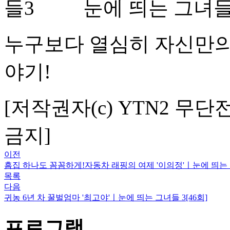
눈에 띄는 그녀들
누구보다 열심히 자신만의
야기!
[저작권자(c) YTN2 무단
금지]
이전
흠집 하나도 꼼꼼하게!자동차 래핑의 여제 '이의정'ㅣ눈에 띄는 그
목록
다음
귀농 6년 차 꿀벌엄마 '최고야'ㅣ눈에 띄는 그녀들 3[46회]
프로그램