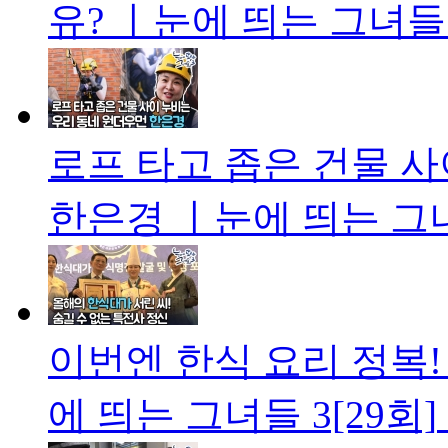
유? ㅣ눈에 띄는 그녀들 3
로프 타고 좁은 건물 
한은경 ㅣ눈에 띄는 그녀들
이번엔 한식 요리 정복!
에 띄는 그녀들 3[29회]