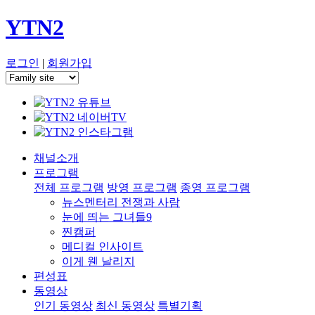
YTN2
로그인
|
회원가입
채널소개
프로그램
전체 프로그램
방영 프로그램
종영 프로그램
뉴스멘터리 전쟁과 사람
눈에 띄는 그녀들9
찐캠퍼
메디컬 인사이트
이게 웬 날리지
편성표
동영상
인기 동영상
최신 동영상
특별기획