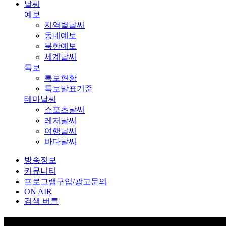
날씨
예보
지역별날씨
동네예보
북한예보
세계날씨
특보
특보현황
특보발표기준
테마날씨
스포츠날씨
레저날씨
여행날씨
바다날씨
방송정보
커뮤니티
프로그램구입/광고문의
ON AIR
검색 버튼