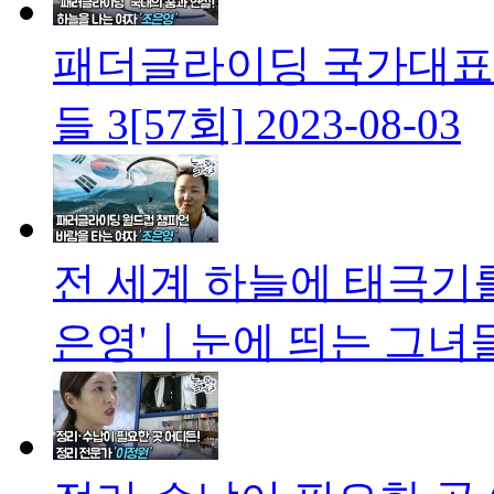
패더글라이딩 국가대표
들 3[57회]
2023-08-03
전 세계 하늘에 태극기
은영'ㅣ눈에 띄는 그녀들 