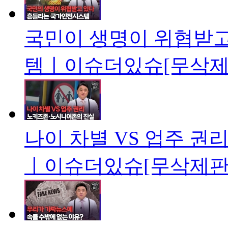
국민이 생명이 위협받고
템ㅣ이슈더있슈[무삭제판
나이 차별 VS 업주 권
ㅣ이슈더있슈[무삭제판 