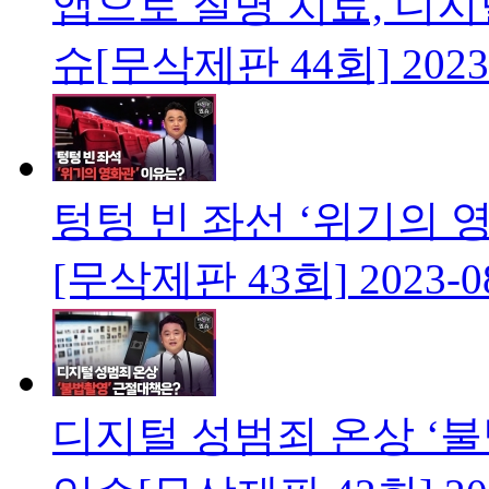
앱으로 질병 치료, 디
슈[무삭제판 44회]
2023
텅텅 빈 좌선 ‘위기의
[무삭제판 43회]
2023-0
디지털 성범죄 온상 ‘