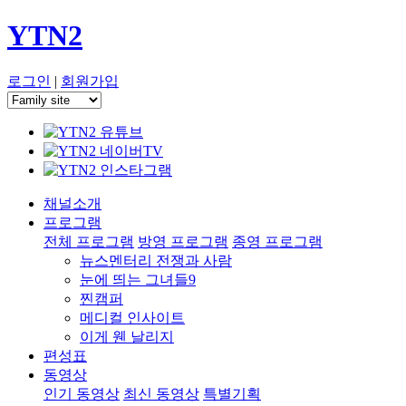
YTN2
로그인
|
회원가입
채널소개
프로그램
전체 프로그램
방영 프로그램
종영 프로그램
뉴스멘터리 전쟁과 사람
눈에 띄는 그녀들9
찐캠퍼
메디컬 인사이트
이게 웬 날리지
편성표
동영상
인기 동영상
최신 동영상
특별기획