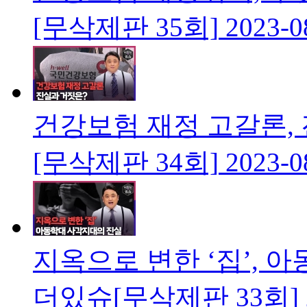
[무삭제판 35회]
2023-0
건강보험 재정 고갈론,
[무삭제판 34회]
2023-0
지옥으로 변한 ‘집’,
더있슈[무삭제판 33회]