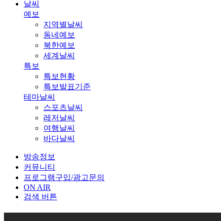
날씨
예보
지역별날씨
동네예보
북한예보
세계날씨
특보
특보현황
특보발표기준
테마날씨
스포츠날씨
레저날씨
여행날씨
바다날씨
방송정보
커뮤니티
프로그램구입/광고문의
ON AIR
검색 버튼