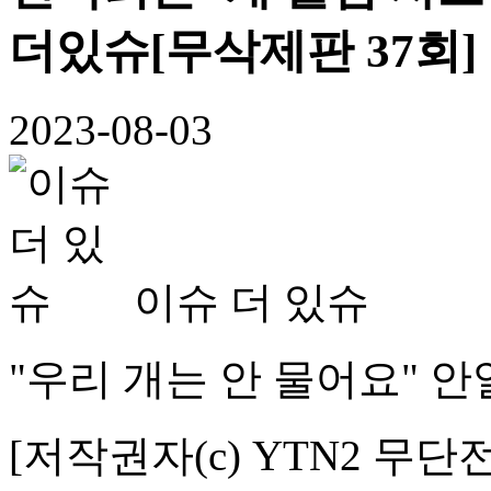
더있슈[무삭제판 37회]
2023-08-03
이슈 더 있슈
"우리 개는 안 물어요" 
[저작권자(c) YTN2 무단