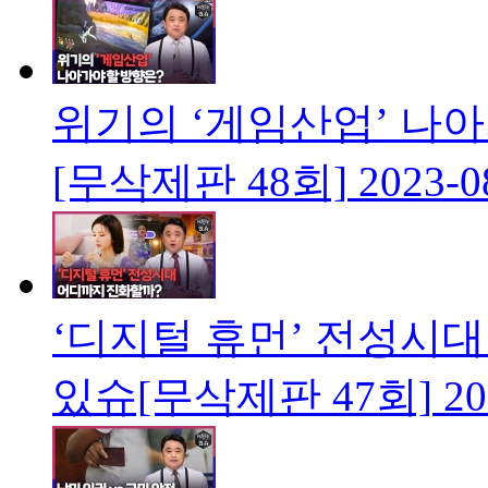
위기의 ‘게임산업’ 나
[무삭제판 48회]
2023-0
‘디지털 휴먼’ 전성시
있슈[무삭제판 47회]
20