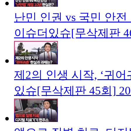
난민 인권 vs 국민 안전
이슈더있슈[무삭제판 4
제2의 인생 시작, ‘귀
있슈[무삭제판 45회]
20