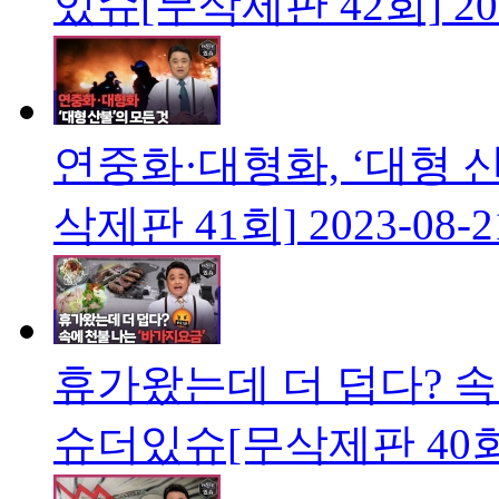
있슈[무삭제판 42회]
20
연중화·대형화, ‘대형 
삭제판 41회]
2023-08-2
휴가왔는데 더 덥다? 속
슈더있슈[무삭제판 40회