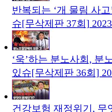
반복되는 ‘개 물림 사
슈[무삭제판 37회]
2023
‘욱’하는 분노사회, 
있슈[무삭제판 36회]
20
건강보험 재정위기, 