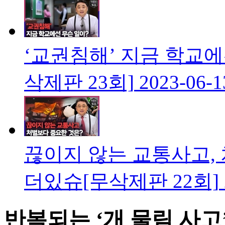
‘교권침해’ 지금 학교
삭제판 23회]
2023-06-1
끊이지 않는 교통사고,
더있슈[무삭제판 22회]
반복되는 ‘개 물림 사