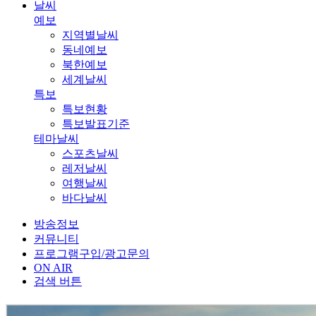
날씨
예보
지역별날씨
동네예보
북한예보
세계날씨
특보
특보현황
특보발표기준
테마날씨
스포츠날씨
레저날씨
여행날씨
바다날씨
방송정보
커뮤니티
프로그램구입/광고문의
ON AIR
검색 버튼