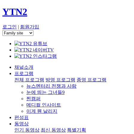
YTN2
로그인
|
회원가입
채널소개
프로그램
전체 프로그램
방영 프로그램
종영 프로그램
뉴스멘터리 전쟁과 사람
눈에 띄는 그녀들9
찐캠퍼
메디컬 인사이트
이게 웬 날리지
편성표
동영상
인기 동영상
최신 동영상
특별기획