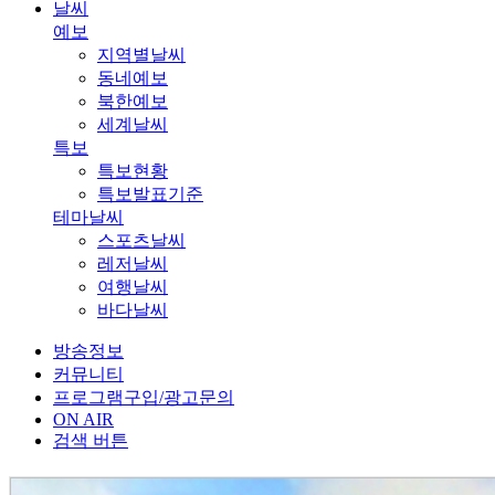
날씨
예보
지역별날씨
동네예보
북한예보
세계날씨
특보
특보현황
특보발표기준
테마날씨
스포츠날씨
레저날씨
여행날씨
바다날씨
방송정보
커뮤니티
프로그램구입/광고문의
ON AIR
검색 버튼