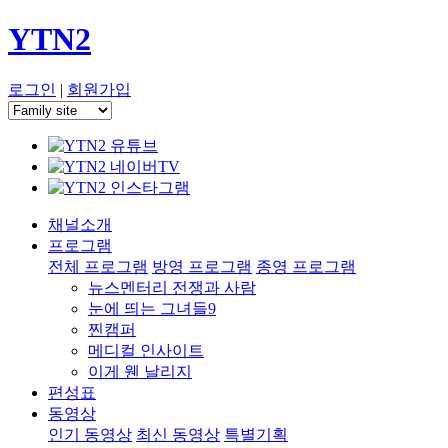
YTN2
로그인
|
회원가입
채널소개
프로그램
전체 프로그램
방영 프로그램
종영 프로그램
뉴스멘터리 전쟁과 사람
눈에 띄는 그녀들9
찐캠퍼
메디컬 인사이트
이게 웬 날리지
편성표
동영상
인기 동영상
최신 동영상
특별기획