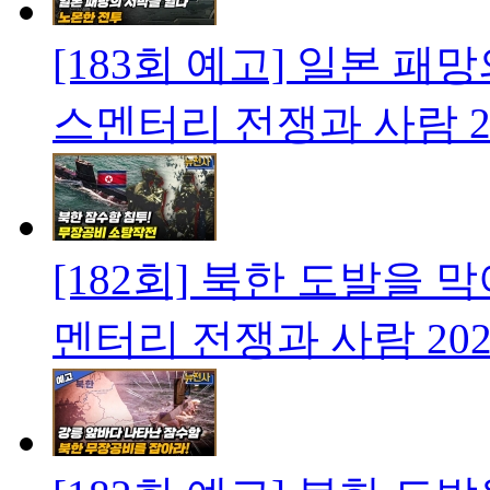
[183회 예고] 일본 패
스멘터리 전쟁과 사람
2
[182회] 북한 도발을
멘터리 전쟁과 사람
202