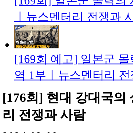
[169회] 일본군 몰락
ㅣ뉴스멘터리 전쟁과 
[169회 예고] 일본군
역 1부ㅣ뉴스멘터리 전
[176회] 현대 강대국
리 전쟁과 사람