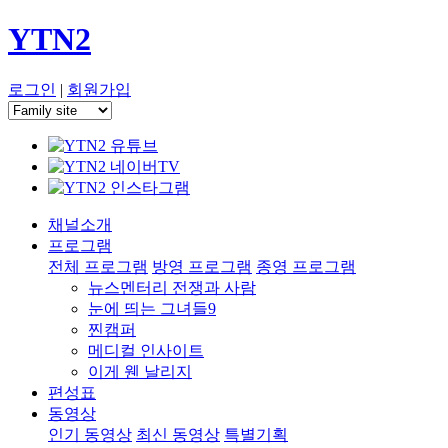
YTN2
로그인
|
회원가입
채널소개
프로그램
전체 프로그램
방영 프로그램
종영 프로그램
뉴스멘터리 전쟁과 사람
눈에 띄는 그녀들9
찐캠퍼
메디컬 인사이트
이게 웬 날리지
편성표
동영상
인기 동영상
최신 동영상
특별기획