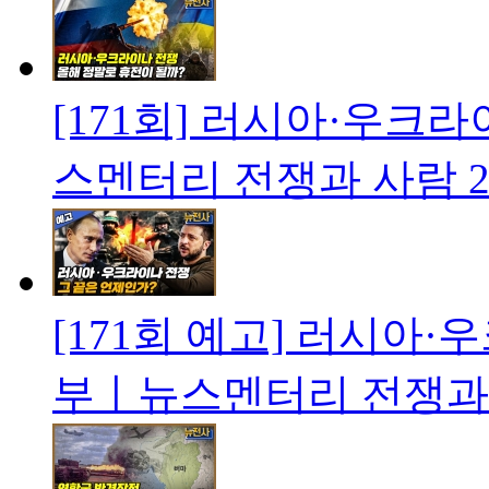
[171회] 러시아·우크
스멘터리 전쟁과 사람
2
[171회 예고] 러시아·
부ㅣ뉴스멘터리 전쟁과