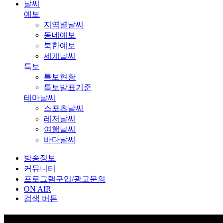
날씨
예보
지역별날씨
동네예보
북한예보
세계날씨
특보
특보현황
특보발표기준
테마날씨
스포츠날씨
레저날씨
여행날씨
바다날씨
방송정보
커뮤니티
프로그램구입/광고문의
ON AIR
검색 버튼