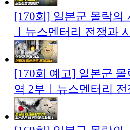
[170회] 일본군 몰락
ㅣ뉴스멘터리 전쟁과 
[170회 예고] 일본군
역 2부ㅣ뉴스멘터리 전