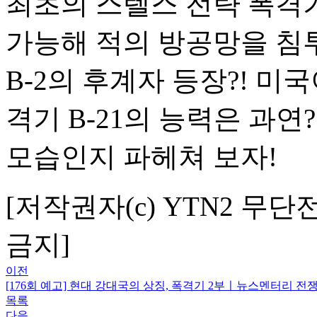
최초의 스텔스 전략 폭격기
가능해 적의 방공망을 침투
B-2의 후계자 등장?! 미
격기 B-21의 능력은 과연
모습인지 파헤쳐 보자!
[저작권자(c) YTN2 무단
금지]
이전
[176회 예고] 현대 강대국의 상징, 폭격기 2부ㅣ뉴스멘터리 전쟁과
목록
다음