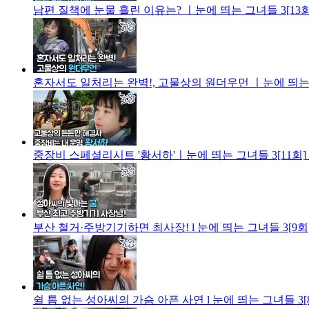
남편 질책에 눈물 흘린 이유는? ㅣ눈에 띄는 그녀들 3[13회
혼자서도 일처리는 완벽!, 고물상의 원더우먼 ㅣ눈에 띄는 그
중장비 스페셜리시트 '황서하'ㅣ눈에 띄는 그녀들 3[11회]
부산 철거·주방기기하면 최사장! l 눈에 띄는 그녀들 3[9회
쉴 틈 없는 성아씨의 가슴 아픈 사연 l 눈에 띄는 그녀들 3[