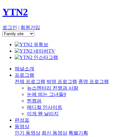
YTN2
로그인
|
회원가입
채널소개
프로그램
전체 프로그램
방영 프로그램
종영 프로그램
뉴스멘터리 전쟁과 사람
눈에 띄는 그녀들9
찐캠퍼
메디컬 인사이트
이게 웬 날리지
편성표
동영상
인기 동영상
최신 동영상
특별기획