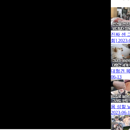
진짜 센 
회]
2023-
대형견 목
06-13
몸 성할 
2023-06-