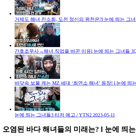
거제도 해녀 진소희, 도전 정신의 원천은?l 눈에 띄는 그녀들 
간호조무사→해녀 직업을 바꾼 이유l 눈에 띄는 그녀들 3[2
바닷속 보물 캐는 MZ 세대 ‘최연소 해녀’ 등장! l 눈에 띄는
눈에 띄는 그녀들3 티저 예고 / YTN2
2023-05-11
오염된 바다 해녀들의 미래는? l 눈에 띄는 