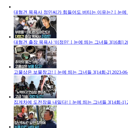
대형견 목욕사 정민씨가 힘들어도 버티는 이유는?ㅣ눈에 띄는
대형견 출장 목욕사 '이정민'ㅣ눈에 띄는 그녀들 3[16회]
2
고물상은 보물창고!ㅣ눈에 띄는 그녀들 3[14회-2]
2023-06
집게차에 도전장을 내밀다!ㅣ눈에 띄는 그녀들 3[14회-1]