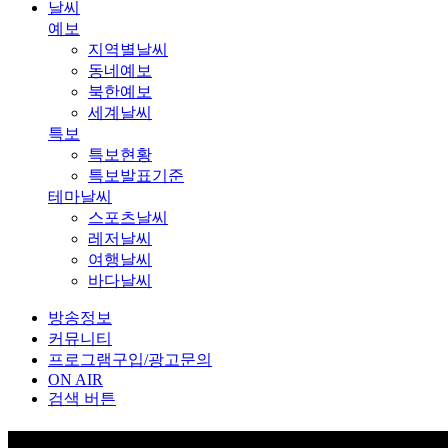
날씨
예보
지역별날씨
동네예보
북한예보
세계날씨
특보
특보현황
특보발표기준
테마날씨
스포츠날씨
레저날씨
여행날씨
바다날씨
방송정보
커뮤니티
프로그램구입/광고문의
ON AIR
검색 버튼