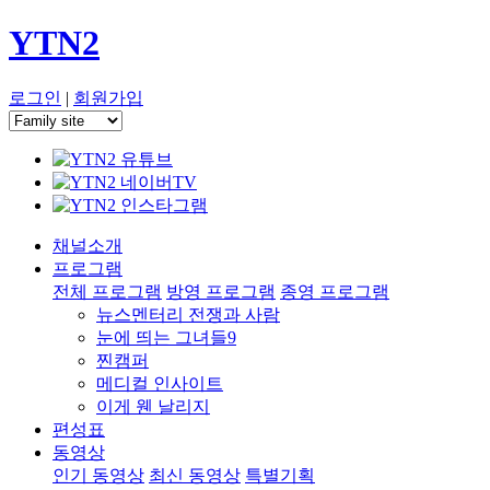
YTN2
로그인
|
회원가입
채널소개
프로그램
전체 프로그램
방영 프로그램
종영 프로그램
뉴스멘터리 전쟁과 사람
눈에 띄는 그녀들9
찐캠퍼
메디컬 인사이트
이게 웬 날리지
편성표
동영상
인기 동영상
최신 동영상
특별기획