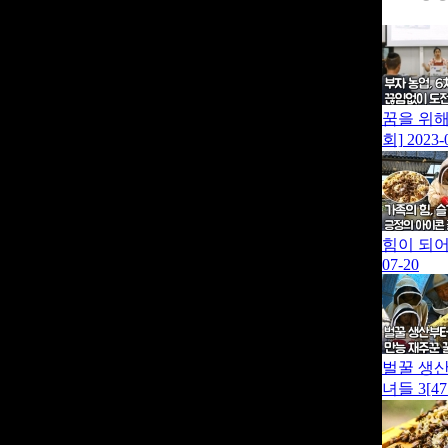
꿈을 위해
회]
2023-
힘이 되어
07-20
벌꿀 생산
녀들 3[4