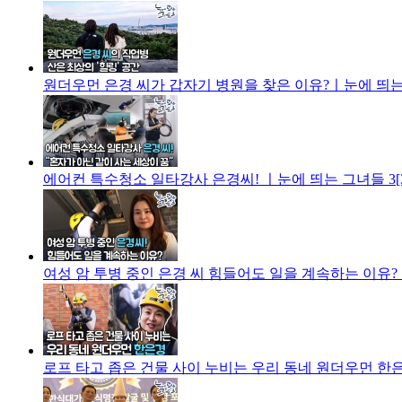
원더우먼 은경 씨가 갑자기 병원을 찾은 이유?ㅣ눈에 띄는 그
에어컨 특수청소 일타강사 은경씨! ㅣ눈에 띄는 그녀들 3[3
여성 암 투병 중인 은경 씨 힘들어도 일을 계속하는 이유? 
로프 타고 좁은 건물 사이 누비는 우리 동네 원더우먼 한은경