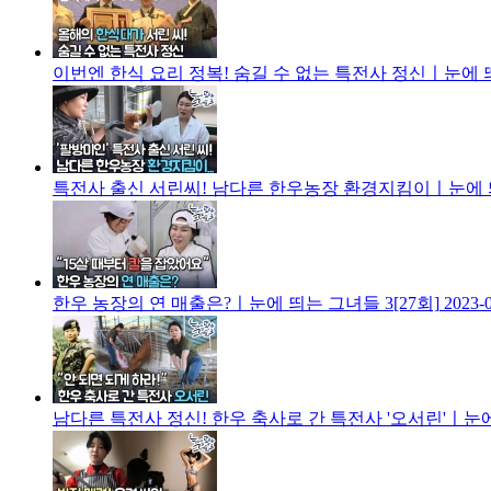
이번엔 한식 요리 정복! 숨길 수 없는 특전사 정신ㅣ눈에 띄
특전사 출신 서린씨! 남다른 한우농장 환경지킴이ㅣ눈에 띄는
한우 농장의 연 매출은?ㅣ눈에 띄는 그녀들 3[27회]
2023-
남다른 특전사 정신! 한우 축사로 간 특전사 '오서린'ㅣ눈에 