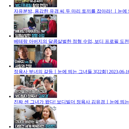
자유분방, 용감한 유경 씨 두 마리 토끼를 잡아라! ㅣ눈에 띄
베테랑 아버지의 달콤살벌한 정형 수업, 보디 프로필 도전기
정육사 부녀의 갈등ㅣ눈에 띄는 그녀들 3[22회]
2023-06-1
진짜 센 그녀가 왔다! 보디빌더 정육사 김유경ㅣ눈에 띄는 그