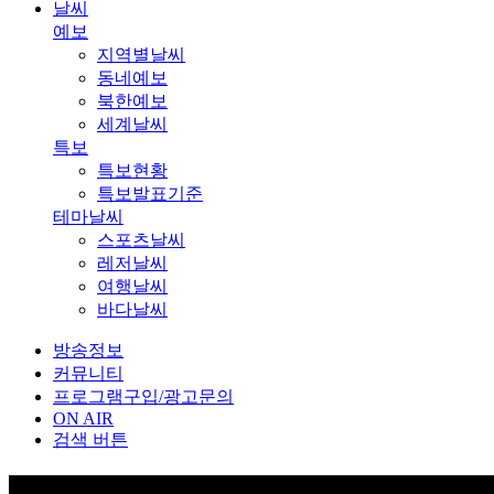
날씨
예보
지역별날씨
동네예보
북한예보
세계날씨
특보
특보현황
특보발표기준
테마날씨
스포츠날씨
레저날씨
여행날씨
바다날씨
방송정보
커뮤니티
프로그램구입/광고문의
ON AIR
검색 버튼