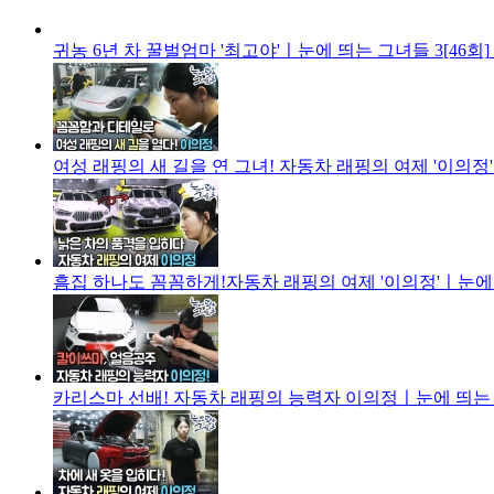
귀농 6년 차 꿀벌엄마 '최고야'ㅣ눈에 띄는 그녀들 3[46회]
여성 래핑의 새 길을 연 그녀! 자동차 래핑의 여제 '이의정'
흠집 하나도 꼼꼼하게!자동차 래핑의 여제 '이의정'ㅣ눈에 띄
카리스마 선배! 자동차 래핑의 능력자 이의정ㅣ눈에 띄는 그