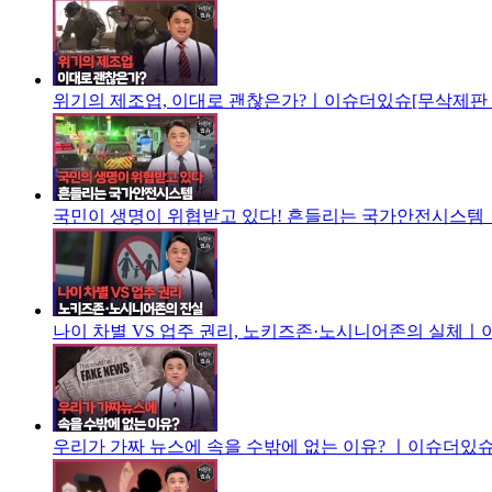
위기의 제조업, 이대로 괜찮은가?ㅣ이슈더있슈[무삭제판 3
국민이 생명이 위협받고 있다! 흔들리는 국가안전시스템ㅣ
나이 차별 VS 업주 권리, 노키즈존·노시니어존의 실체ㅣ
우리가 가짜 뉴스에 속을 수밖에 없는 이유? ㅣ이슈더있슈