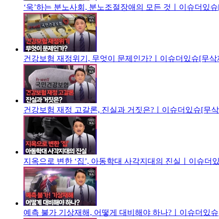
‘욱’하는 분노사회, 분노조절장애의 모든 것ㅣ이슈더있슈[
건강보험 재정위기, 무엇이 문제인가?ㅣ이슈더있슈[무삭제
건강보험 재정 고갈론, 진실과 거짓은?ㅣ이슈더있슈[무삭제
지옥으로 변한 ‘집’, 아동학대 사각지대의 진실ㅣ이슈더있
예측 불가 기상재해, 어떻게 대비해야 하나?ㅣ이슈더있슈[