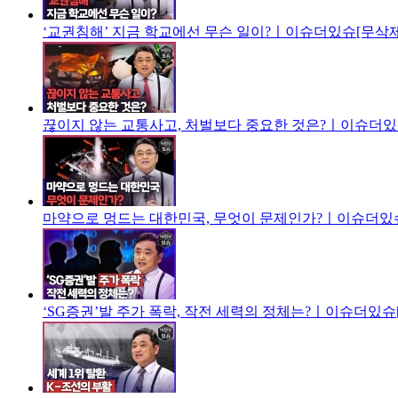
‘교권침해’ 지금 학교에선 무슨 일이?ㅣ이슈더있슈[무삭제
끊이지 않는 교통사고, 처벌보다 중요한 것은?ㅣ이슈더있슈
마약으로 멍드는 대한민국, 무엇이 문제인가?ㅣ이슈더있슈
‘SG증권’발 주가 폭락, 작전 세력의 정체는?ㅣ이슈더있슈[