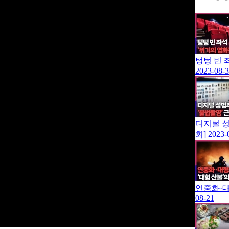
텅텅 빈 
2023-08-
디지털 성
회]
2023-
연중화·대
08-21