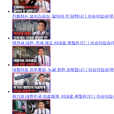
진화하는 보이스피싱, 알아야 안 당한다!ㅣ이슈더있슈[무삭
역전세 대란, 전세 제도 이대로 괜찮은가? ㅣ이슈더있슈[무
대형마트 의무휴업, 누굴 위한 규제였나?ㅣ이슈더있슈[무삭
위기의 대한민국 의료체계, 이대로 괜찮은가?ㅣ이슈더있슈