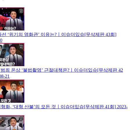
좌선 ‘위기의 영화관’ 이유는?ㅣ이슈더있슈[무삭제판 43회]
30
범죄 온상 ‘불법촬영’ 근절대책은?ㅣ이슈더있슈[무삭제판 42
08-21
형화, ‘대형 산불’의 모든 것ㅣ이슈더있슈[무삭제판 41회]
2023-