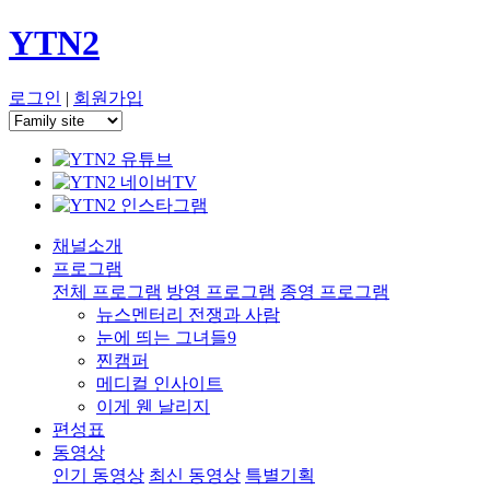
YTN2
로그인
|
회원가입
채널소개
프로그램
전체 프로그램
방영 프로그램
종영 프로그램
뉴스멘터리 전쟁과 사람
눈에 띄는 그녀들9
찐캠퍼
메디컬 인사이트
이게 웬 날리지
편성표
동영상
인기 동영상
최신 동영상
특별기획