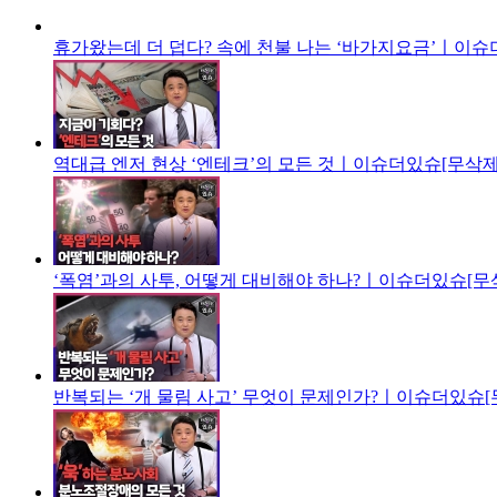
휴가왔는데 더 덥다? 속에 천불 나는 ‘바가지요금’ㅣ이슈
역대급 엔저 현상 ‘엔테크’의 모든 것ㅣ이슈더있슈[무삭제판
‘폭염’과의 사투, 어떻게 대비해야 하나?ㅣ이슈더있슈[무삭
반복되는 ‘개 물림 사고’ 무엇이 문제인가?ㅣ이슈더있슈[무