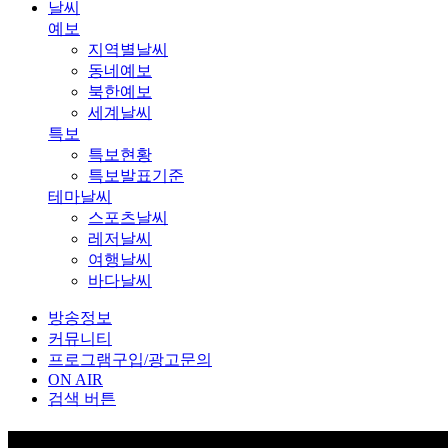
날씨
예보
지역별날씨
동네예보
북한예보
세계날씨
특보
특보현황
특보발표기준
테마날씨
스포츠날씨
레저날씨
여행날씨
바다날씨
방송정보
커뮤니티
프로그램구입/광고문의
ON AIR
검색 버튼