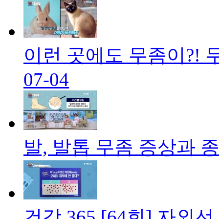
이런 곳에도 무좀이?! 
07-04
발, 발톱 무좀 증상과 
건강 365 [64회] 자외선