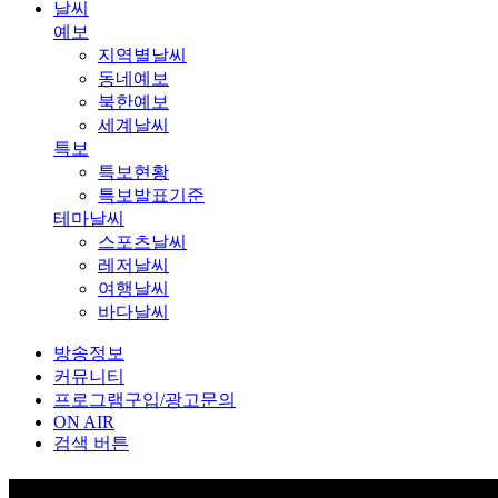
날씨
예보
지역별날씨
동네예보
북한예보
세계날씨
특보
특보현황
특보발표기준
테마날씨
스포츠날씨
레저날씨
여행날씨
바다날씨
방송정보
커뮤니티
프로그램구입/광고문의
ON AIR
검색 버튼