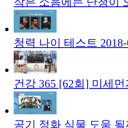
작은 소음에는 난청이 
청력 나이 테스트
2018-
건강 365 [62회] 미세
공기 정화 식물 도움 될