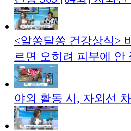
<알쏭달쏭 건강상식> 
르면 오히려 피부에 안 
야외 활동 시, 자외선 