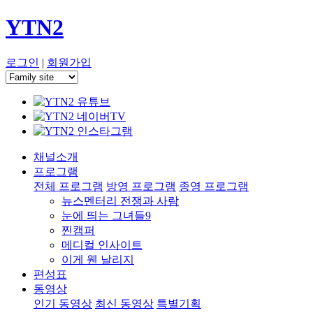
YTN2
로그인
|
회원가입
채널소개
프로그램
전체 프로그램
방영 프로그램
종영 프로그램
뉴스멘터리 전쟁과 사람
눈에 띄는 그녀들9
찐캠퍼
메디컬 인사이트
이게 웬 날리지
편성표
동영상
인기 동영상
최신 동영상
특별기획