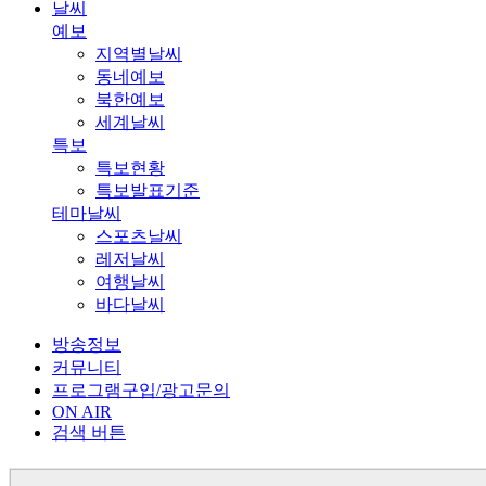
날씨
예보
지역별날씨
동네예보
북한예보
세계날씨
특보
특보현황
특보발표기준
테마날씨
스포츠날씨
레저날씨
여행날씨
바다날씨
방송정보
커뮤니티
프로그램구입/광고문의
ON AIR
검색 버튼