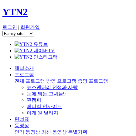
YTN2
로그인
|
회원가입
채널소개
프로그램
전체 프로그램
방영 프로그램
종영 프로그램
뉴스멘터리 전쟁과 사람
눈에 띄는 그녀들9
찐캠퍼
메디컬 인사이트
이게 웬 날리지
편성표
동영상
인기 동영상
최신 동영상
특별기획