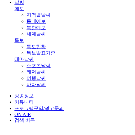
날씨
예보
지역별날씨
동네예보
북한예보
세계날씨
특보
특보현황
특보발표기준
테마날씨
스포츠날씨
레저날씨
여행날씨
바다날씨
방송정보
커뮤니티
프로그램구입/광고문의
ON AIR
검색 버튼