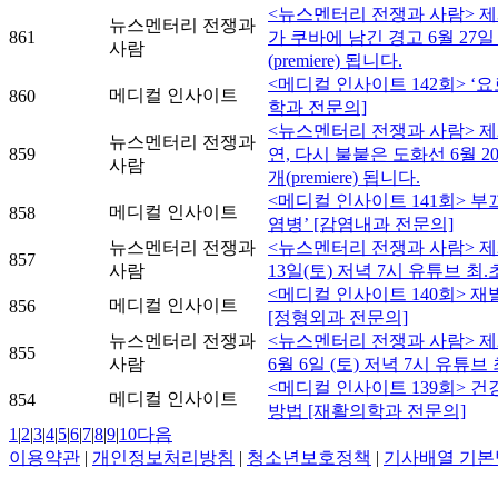
<뉴스멘터리 전쟁과 사람> 제
뉴스멘터리 전쟁과
861
가 쿠바에 남긴 경고 6월 27일 
사람
(premiere) 됩니다.
<메디컬 인사이트 142회> ‘
메디컬 인사이트
860
학과 전문의]
<뉴스멘터리 전쟁과 사람> 제2
뉴스멘터리 전쟁과
859
연, 다시 불붙은 도화선 6월 20
사람
개(premiere) 됩니다.
<메디컬 인사이트 141회> 
메디컬 인사이트
858
염병’ [감염내과 전문의]
뉴스멘터리 전쟁과
<뉴스멘터리 전쟁과 사람> 제2
857
사람
13일(토) 저녁 7시 유튜브 최.초.
<메디컬 인사이트 140회> 
메디컬 인사이트
856
[정형외과 전문의]
뉴스멘터리 전쟁과
<뉴스멘터리 전쟁과 사람> 제2
855
사람
6월 6일 (토) 저녁 7시 유튜브 최
<메디컬 인사이트 139회> 
메디컬 인사이트
854
방법 [재활의학과 전문의]
1
|
2
|
3
|
4
|
5
|
6
|
7
|
8
|
9
|
10
다음
이용약관
|
개인정보처리방침
|
청소년보호정책
|
기사배열 기본