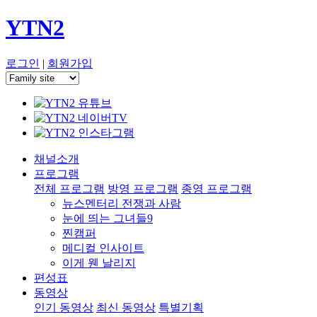
YTN2
로그인
|
회원가입
채널소개
프로그램
전체 프로그램
방영 프로그램
종영 프로그램
뉴스멘터리 전쟁과 사람
눈에 띄는 그녀들9
찐캠퍼
메디컬 인사이트
이게 웬 날리지
편성표
동영상
인기 동영상
최신 동영상
특별기획