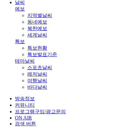
날씨
예보
지역별날씨
동네예보
북한예보
세계날씨
특보
특보현황
특보발표기준
테마날씨
스포츠날씨
레저날씨
여행날씨
바다날씨
방송정보
커뮤니티
프로그램구입/광고문의
ON AIR
검색 버튼