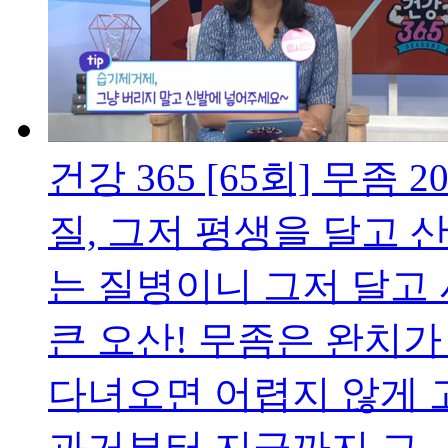
건강 365 [65회] 무좀
20
질, 그저 평생을 달고 산
는 질병이니 그저 달고 
큰 오산! 무좀은 완치가
다녀오면 어렵지 않게 고
과거부터 지금까지 그..