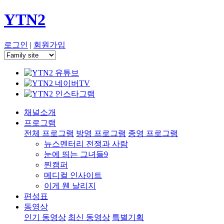
YTN2
로그인
|
회원가입
채널소개
프로그램
전체 프로그램
방영 프로그램
종영 프로그램
뉴스멘터리 전쟁과 사람
눈에 띄는 그녀들9
찐캠퍼
메디컬 인사이트
이게 웬 날리지
편성표
동영상
인기 동영상
최신 동영상
특별기획